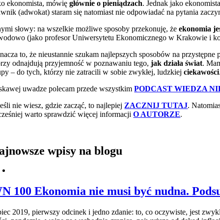
ko ekonomista, mówię
głównie
o pieniądzach
. Jednak jako ekonomist
awnik (adwokat) staram się natomiast nie odpowiadać na pytania zaczyn
nymi słowy: na wszelkie możliwe sposoby przekonuję, że
ekonomia je
wodowo (jako profesor Uniwersytetu Ekonomicznego w Krakowie i komen
nacza to, że nieustannie szukam najlepszych sposobów na przystępne
órzy odnajdują przyjemność w poznawaniu tego,
jak działa świat
. Mam
upy – do tych, którzy nie zatracili w sobie zwykłej, ludzkiej
ciekawości
skawej uwadze polecam przede wszystkim
PODCAST WIEDZA N
eśli nie wiesz, gdzie zacząć, to najlepiej
ZACZNIJ TUTAJ
. Natomia
ześniej warto sprawdzić więcej informacji
O AUTORZE
.
ajnowsze wpisy na blogu
N 100 Ekonomia nie musi być nudna. Pods
piec 2019, pierwszy odcinek i jedno zdanie: to, co oczywiste, jest zw