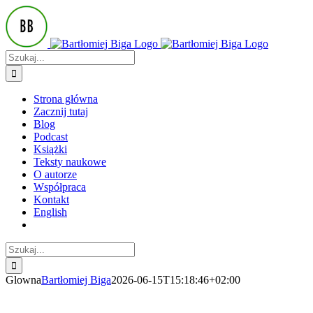
Przejdź
do
zawartości
Szukaj
Strona główna
Zacznij tutaj
Blog
Podcast
Książki
Teksty naukowe
O autorze
Współpraca
Kontakt
English
Szukaj
Glowna
Bartłomiej Biga
2026-06-15T15:18:46+02:00