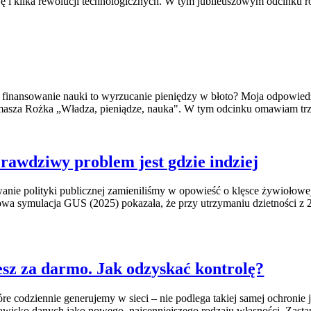
ję i kilka rewolucji technologicznych. W tym jubileuszowym odcinku r
, a finansowanie nauki to wyrzucanie pieniędzy w błoto? Moja odpowied
Tomasza Rożka „Władza, pieniądze, nauka". W tym odcinku omawiam trzy
rawdziwy problem jest gdzie indziej
nie polityki publicznej zamieniliśmy w opowieść o klęsce żywiołowej
adowa symulacja GUS (2025) pokazała, że przy utrzymaniu dzietności z
esz za darmo. Jak odzyskać kontrolę?
óre codziennie generujemy w sieci – nie podlega takiej samej ochroni
isko danych jako nowego, najcenniejszego rodzaju własności. Zastan