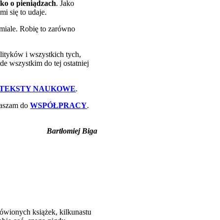
lko o pieniądzach
. Jako
i się to udaje.
miale. Robię to zarówno
lityków i wszystkich tych,
de wszystkim do tej ostatniej
TEKSTY NAUKOWE
.
praszam do
WSPÓŁPRACY
.
Bartłomiej Biga
mówionych książek, kilkunastu