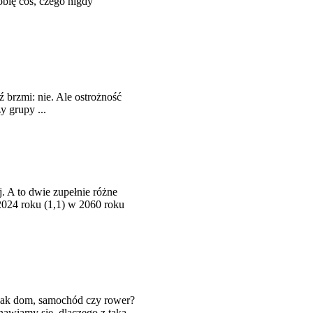
obię coś, czego nigdy
ź brzmi: nie. Ale ostrożność
 grupy ...
. A to dwie zupełnie różne
 2024 roku (1,1) w 2060 roku
e jak dom, samochód czy rower?
awiamy się, dlaczego z taką