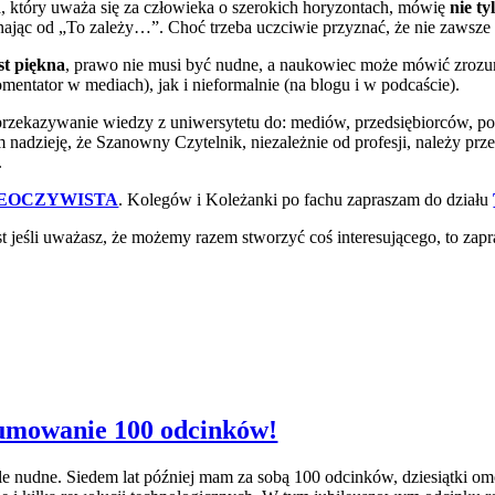
a, który uważa się za człowieka o szerokich horyzontach, mówię
nie ty
ając od „To zależy…”. Choć trzeba uczciwie przyznać, że nie zawsze m
st piękna
, prawo nie musi być nudne, a naukowiec może mówić zrozu
tator w mediach), jak i nieformalnie (na blogu i w podcaście).
 przekazywanie
wiedzy
z uniwersytetu do: mediów, przedsiębiorców, po
 nadzieję, że Szanowny Czytelnik, niezależnie od profesji, należy prze
.
IEOCZYWISTA
. Kolegów i Koleżanki po fachu zapraszam do działu
st jeśli uważasz, że możemy razem stworzyć coś interesującego, to za
umowanie 100 odcinków!
ykle nudne. Siedem lat później mam za sobą 100 odcinków, dziesiątki o