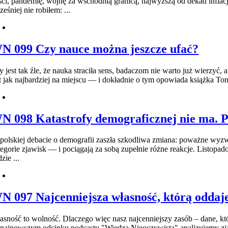
ści, pandemię, wojnę za wschodnią granicą, najwyższą od dekad inflac
eśniej nie robiłem: ...
N 099 Czy nauce można jeszcze ufać?
y jest tak źle, że nauka straciła sens, badaczom nie warto już wierzyć
st jak najbardziej na miejscu — i dokładnie o tym opowiada książka 
N 098 Katastrofy demograficznej nie ma. P
polskiej debacie o demografii zaszła szkodliwa zmiana: poważne wyzwa
tegorie zjawisk — i pociągają za sobą zupełnie różne reakcje. Listop
zie ...
N 097 Najcenniejsza własność, którą oddaj
asność to wolność. Dlaczego więc nasz najcenniejszy zasób – dane, kt
najnowszym odcinku podcastu "Wiedza Nieoczywista" analizujemy zjaw