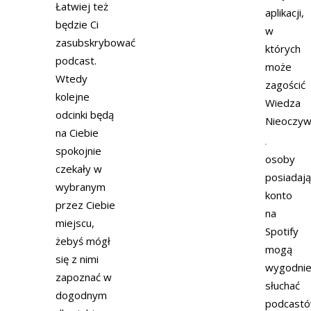
Łatwiej też
aplikacji,
będzie Ci
w
zasubskrybować
których
podcast.
może
Wtedy
zagościć
kolejne
Wiedza
odcinki będą
Nieoczyw
na Ciebie
spokojnie
osoby
czekały w
posiadaj
wybranym
konto
przez Ciebie
na
miejscu,
Spotify
żebyś mógł
mogą
się z nimi
wygodni
zapoznać w
słuchać
dogodnym
podcast