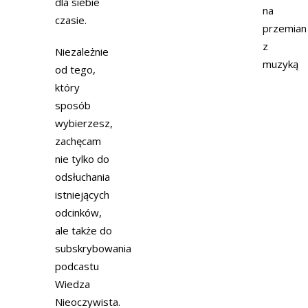
dla siebie
na
czasie.
przemian
z
Niezależnie
muzyką
od tego,
który
sposób
wybierzesz,
zachęcam
nie tylko do
odsłuchania
istniejących
odcinków,
ale także do
subskrybowania
podcastu
Wiedza
Nieoczywista.