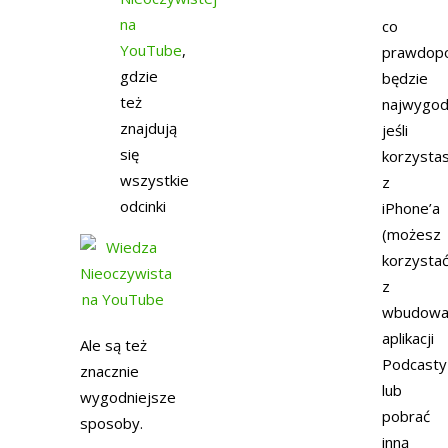
na
co
YouTube
,
prawdop
gdzie
będzie
też
najwygod
znajdują
jeśli
się
korzysta
wszystkie
z
odcinki
iPhone’a
(możesz
korzysta
z
wbudowa
aplikacji
Ale są też
Podcasty
znacznie
lub
wygodniejsze
pobrać
sposoby.
inną