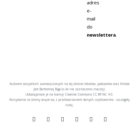
adres
e-
mail
do
newslettera
.
Autorem wszystkich zamieszczonych na tej stronie tekstów, podcastów oraz filmów
jest Bartłomiej Biga (o ile nie zaznaczono inaczej).
Udostępniam je na licencji Creative Commons
CC-BY-NC 4.0
.
Korzystanie ze strony wiąże się z przetwarzaniem danych użytkownika - szczegóły
tutaj
.
X
LinkedIn
Spotify
YouTube
Email
Rss