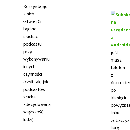
Korzystając
z nich
łatwiej Ci
będzie
słuchać
podcastu
przy
jeśli
wykonywaniu
masz
innych
telefon
czynności
z
(czyli tak, jak
Android
podcastów
po
słucha
kliknięciu
zdecydowana
powyższ
większość
linku
ludzi).
zobaczys
listę