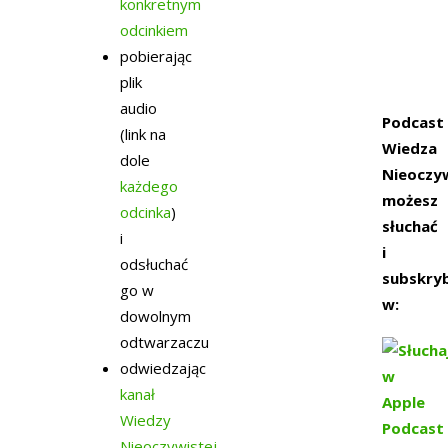
konkretnym
odcinkiem
pobierając
plik
audio
Podcast
(link na
Wiedza
dole
Nieoczy
każdego
możesz
odcinka
)
słuchać
i
i
odsłuchać
subskry
go w
w:
dowolnym
odtwarzaczu
odwiedzaj
ąc
kanał
Wiedzy
Nieoczywistej