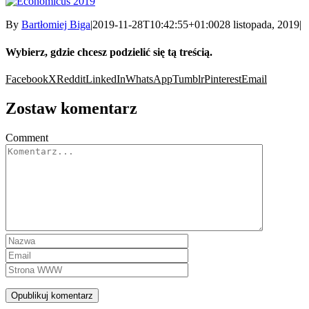
By
Bartłomiej Biga
|
2019-11-28T10:42:55+01:00
28 listopada, 2019
|
Wybierz, gdzie chcesz podzielić się tą treścią.
Facebook
X
Reddit
LinkedIn
WhatsApp
Tumblr
Pinterest
Email
Zostaw komentarz
Comment