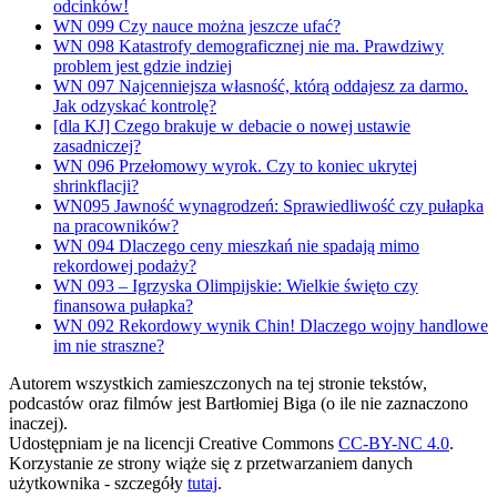
odcinków!
WN 099 Czy nauce można jeszcze ufać?
WN 098 Katastrofy demograficznej nie ma. Prawdziwy
problem jest gdzie indziej
WN 097 Najcenniejsza własność, którą oddajesz za darmo.
Jak odzyskać kontrolę?
[dla KJ] Czego brakuje w debacie o nowej ustawie
zasadniczej?
WN 096 Przełomowy wyrok. Czy to koniec ukrytej
shrinkflacji?
WN095 Jawność wynagrodzeń: Sprawiedliwość czy pułapka
na pracowników?
WN 094 Dlaczego ceny mieszkań nie spadają mimo
rekordowej podaży?
WN 093 – Igrzyska Olimpijskie: Wielkie święto czy
finansowa pułapka?
WN 092 Rekordowy wynik Chin! Dlaczego wojny handlowe
im nie straszne?
Autorem wszystkich zamieszczonych na tej stronie tekstów,
podcastów oraz filmów jest Bartłomiej Biga (o ile nie zaznaczono
inaczej).
Udostępniam je na licencji Creative Commons
CC-BY-NC 4.0
.
Korzystanie ze strony wiąże się z przetwarzaniem danych
użytkownika - szczegóły
tutaj
.