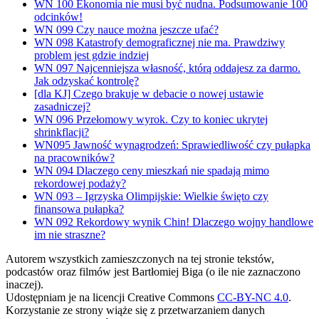
WN 100 Ekonomia nie musi być nudna. Podsumowanie 100
odcinków!
WN 099 Czy nauce można jeszcze ufać?
WN 098 Katastrofy demograficznej nie ma. Prawdziwy
problem jest gdzie indziej
WN 097 Najcenniejsza własność, którą oddajesz za darmo.
Jak odzyskać kontrolę?
[dla KJ] Czego brakuje w debacie o nowej ustawie
zasadniczej?
WN 096 Przełomowy wyrok. Czy to koniec ukrytej
shrinkflacji?
WN095 Jawność wynagrodzeń: Sprawiedliwość czy pułapka
na pracowników?
WN 094 Dlaczego ceny mieszkań nie spadają mimo
rekordowej podaży?
WN 093 – Igrzyska Olimpijskie: Wielkie święto czy
finansowa pułapka?
WN 092 Rekordowy wynik Chin! Dlaczego wojny handlowe
im nie straszne?
Autorem wszystkich zamieszczonych na tej stronie tekstów,
podcastów oraz filmów jest Bartłomiej Biga (o ile nie zaznaczono
inaczej).
Udostępniam je na licencji Creative Commons
CC-BY-NC 4.0
.
Korzystanie ze strony wiąże się z przetwarzaniem danych