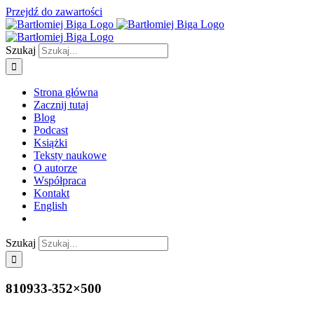
Przejdź do zawartości
Szukaj
Strona główna
Zacznij tutaj
Blog
Podcast
Książki
Teksty naukowe
O autorze
Współpraca
Kontakt
English
Szukaj
810933-352×500