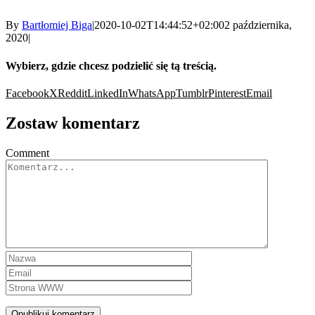
By
Bartłomiej Biga
|
2020-10-02T14:44:52+02:00
2 października,
2020
|
Wybierz, gdzie chcesz podzielić się tą treścią.
Facebook
X
Reddit
LinkedIn
WhatsApp
Tumblr
Pinterest
Email
Zostaw komentarz
Comment