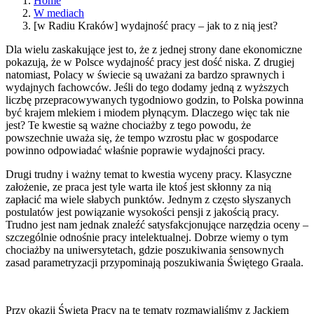
Home
W mediach
[w Radiu Kraków] wydajność pracy – jak to z nią jest?
Dla wielu zaskakujące jest to, że z jednej strony dane ekonomiczne
pokazują, że w Polsce wydajność pracy jest dość niska. Z drugiej
natomiast, Polacy w świecie są uważani za bardzo sprawnych i
wydajnych fachowców. Jeśli do tego dodamy jedną z wyższych
liczbę przepracowywanych tygodniowo godzin, to Polska powinna
być krajem mlekiem i miodem płynącym. Dlaczego więc tak nie
jest? Te kwestie są ważne chociażby z tego powodu, że
powszechnie uważa się, że tempo wzrostu płac w gospodarce
powinno odpowiadać właśnie poprawie wydajności pracy.
Drugi trudny i ważny temat to kwestia wyceny pracy. Klasyczne
założenie, ze praca jest tyle warta ile ktoś jest skłonny za nią
zapłacić ma wiele słabych punktów. Jednym z często słyszanych
postulatów jest powiązanie wysokości pensji z jakością pracy.
Trudno jest nam jednak znaleźć satysfakcjonujące narzędzia oceny –
szczególnie odnośnie pracy intelektualnej. Dobrze wiemy o tym
chociażby na uniwersytetach, gdzie poszukiwania sensownych
zasad parametryzacji przypominają poszukiwania Świętego Graala.
Przy okazji Święta Pracy na te tematy rozmawialiśmy z Jackiem