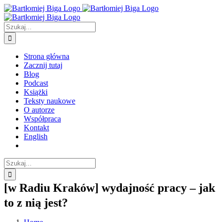
Przejdź
do
zawartości
Szukaj
Strona główna
Zacznij tutaj
Blog
Podcast
Książki
Teksty naukowe
O autorze
Współpraca
Kontakt
English
Szukaj
[w Radiu Kraków] wydajność pracy – jak
to z nią jest?