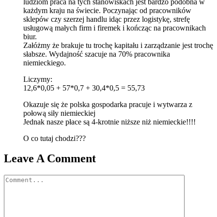
ludziom praca na tych stanowiskach jest bardzo podobna w
każdym kraju na świecie. Poczynając od pracowników
sklepów czy szerzej handlu idąc przez logistykę, strefę
usługową małych firm i firemek i kończąc na pracownikach
biur.
Załóżmy że brakuje tu trochę kapitału i zarządzanie jest trochę
słabsze. Wydajność szacuje na 70% pracownika
niemieckiego.
Liczymy:
12,6*0,05 + 57*0,7 + 30,4*0,5 = 55,73
Okazuje się że polska gospodarka pracuje i wytwarza z
połową siły niemieckiej
Jednak nasze płace są 4-krotnie niższe niż niemieckie!!!!
O co tutaj chodzi???
Leave A Comment
Comment