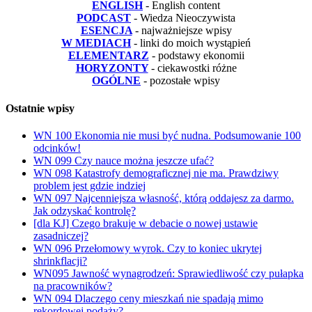
ENGLISH
- English content
PODCAST
- Wiedza Nieoczywista
ESENCJA
- najważniejsze wpisy
W MEDIACH
- linki do moich wystąpień
ELEMENTARZ
- podstawy ekonomii
HORYZONTY
- ciekawostki różne
OGÓLNE
- pozostałe wpisy
Ostatnie wpisy
WN 100 Ekonomia nie musi być nudna. Podsumowanie 100
odcinków!
WN 099 Czy nauce można jeszcze ufać?
WN 098 Katastrofy demograficznej nie ma. Prawdziwy
problem jest gdzie indziej
WN 097 Najcenniejsza własność, którą oddajesz za darmo.
Jak odzyskać kontrolę?
[dla KJ] Czego brakuje w debacie o nowej ustawie
zasadniczej?
WN 096 Przełomowy wyrok. Czy to koniec ukrytej
shrinkflacji?
WN095 Jawność wynagrodzeń: Sprawiedliwość czy pułapka
na pracowników?
WN 094 Dlaczego ceny mieszkań nie spadają mimo
rekordowej podaży?