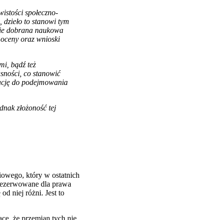
wistości społeczno-
 dzieło to stanowi tym
nnie dobrana naukowa
 oceny oraz wnioski
mi, bądź też
sności, co stanowić
rację do podejmowania
dnak złożoność tej
iowego, który w ostatnich
arezerwowane dla prawa
od niej różni. Jest to
ce, że przemian tych nie