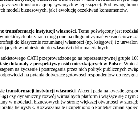
 z przyczyn transformacji opisywanych w tej książce). Pod uwagę bran
nych modeli biznesowych, jak i ewolucję oczekiwań konsumentów.
 transformacje instytucji własności
. Temu poświęcony jest rozdział
 to w niektórych obszarach mogą one na długo utrzymać własnościowe
st
fesji do klasycznie rozumianej własności (np. księgowi) i z utrwalonej
łających w odniesieniu do własności dóbr materialnych.
 ankietowego CATI przeprowadzonego na reprezentatywnej grupie 1000
już się dokonały z perspektywy osób mieszkających w Polsce
. Wnios
pem na życzenie i postrzegania przez nich polityk publicznych zwią
y odpowiedzi na pytania dotyczące gotowości respondentów do rezygna
ię transformacji instytucji własności
. Akcent pada na kwestie gospo
sług) czy dynamiczny rozwój wirtualnych platform i wiążące się z tym
miany w modelach biznesowych (w stronę większej otwartości w zarząd
ioralną heurystyk. Rozważania te uzupełniono o kontekst zmian społ