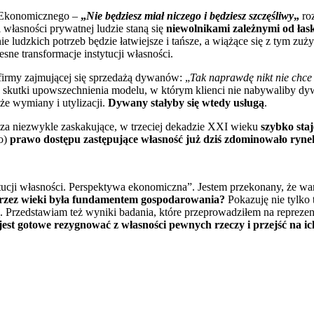
m Ekonomicznego –
„
Nie będziesz miał niczego i będziesz szczęśliwy
„
roz
 własności prywatnej ludzie staną się
niewolnikami zależnymi od łask
nie ludzkich potrzeb będzie łatwiejsze i tańsze, a wiążące się z tym zu
ne transformacje instytucji własności.
firmy zajmującej się sprzedażą dywanów: „
Tak naprawdę nikt nie chc
by skutki upowszechnienia modelu, w którym klienci nie nabywaliby dy
e wymiany i utylizacji.
Dywany stałyby się wtedy usługą
.
 za niezwykle zaskakujące, w trzeciej dekadzie XXI wieku
szybko sta
o)
prawo dostępu zastępujące własność już dziś zdominowało ryne
tytucji własności. Perspektywa ekonomiczna”. Jestem przekonany, że w
 przez wieki była fundamentem gospodarowania?
Pokazuję nie tylko 
żą. Przedstawiam też wyniki badania, które przeprowadziłem na repreze
o jest gotowe rezygnować z własności pewnych rzeczy i przejść na