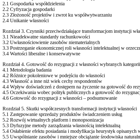
2.1 Gospodarka współdzielenia
2.2 Cyfryzacja gospodarki
2.3 Złożoność projektów i zwrot ku współwytwarzaniu
2.4 Unikanie własności
Rozdział 3. Czynniki przeciwdziałające transformacjom instytucji wł
3.1 Nieadekwatne standardy rachunkowości
3.2 Uwłasnościowienie zasobów niematerialnych
3.3 Postrzeganie ekonomicznej roli własności intelektualnej w orze
3.4 Wartości liberalne i konserwatywne
Rozdział 4. Gotowość do rezygnacji z własności wybranych kategori
4.1 Metodologia badania
4.2 Różnice pokoleniowe w podejściu do własności
4.3 Własność a inne niż wiek cechy respondentów
4.4 Wpływ doświadczeń z dostępem na życzenie na gotowość do rezy
4.5 Oczekiwania wobec polityk publicznych a gotowość do rezygnacj
4.6 Gotowość do rezygnacji z własności – podsumowanie
Rozdział 5. Skutki współczesnych transformacji instytucji własności
5.1 Zastępowanie sprzedaży produktów świadczeniem usług
5.2 Rozwój wirtualnych platform i monopsonizacja
5.3 Dyfuzyjne metody zarządzania własnością intelektualną
5.4 Osłabienie efektu posiadania i modyfikacja heurystyk opisanych
5.5 Uwspólnianie zasobów i mniejsze obciążanie środowiska natural