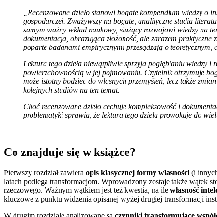
„Recenzowane dzieło stanowi bogate kompendium wiedzy o instytu
gospodarczej. Zważywszy na bogate, analityczne studia literat
samym ważny wkład naukowy, służący rozwojowi wiedzy na temat
dokumentacja, obrazująca złożoność, ale zarazem praktyczne zna
poparte badanami empirycznymi przesądzają o teoretycznym, 
Lektura tego dzieła niewątpliwie sprzyja pogłębianiu wiedzy i r
powierzchownością w jej pojmowaniu. Czytelnik otrzymuje boga
może istotny bodziec do własnych przemyśleń, lecz także zmia
kolejnych studiów na ten temat.
Choć recenzowane dzieło cechuje kompleksowość i dokumentacy
problematyki sprawia, że lektura tego dzieła prowokuje do wie
Co znajduje się w książce?
Pierwszy rozdział zawiera
opis klasycznej formy własności
(i innyc
latach podlega transformacjom. Wprowadzony zostaje także wątek 
rzeczowego. Ważnym wątkiem jest też kwestia, na ile
własność intel
kluczowe z punktu widzenia opisanej wyżej drugiej transformacji inst
W drugim rozdziale analizowane są
czynniki transformujące współc