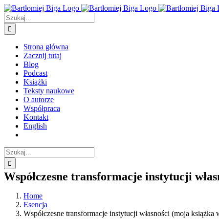
Przejdź
do
Szukaj
zawartości
Strona główna
Zacznij tutaj
Blog
Podcast
Książki
Teksty naukowe
O autorze
Współpraca
Kontakt
English
Szukaj
Współczesne transformacje instytucji włas
Home
Esencja
Współczesne transformacje instytucji własności (moja książka 