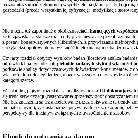
można utożsamiać z ekonomią współdzielenia (która jest tylko jedną
gospodarki (przede wszystkim jej cyfryzację), modyfikacje stosowa
Nie można też zapominać o okolicznościach
hamujących współczesne
że te zjawiska są słabsze niż trendy przyspieszające przeobrażenia,
z postaw konserwatywnych i liberalnych, z przywiązania niektórych pro
sprzyja ekstrapolowaniu na własność intelektualną mechanizmów dzia
Czwarty rozdział dotyczy wyników badań (ilościowa analiza badania
odpowiedzi na pytanie,
jak głębokie zmiany instytucji własności 
podstawie analizy dotychczasowych doświadczeń konsumentów z dostę
własności lub udostępnianiem, a nade wszystko na podstawie analiz
kategorii rzeczy.
W ostatnim, piątym, rozdziale są analizowane
skutki dokonujących s
się trend serwicyzacji (zastępowania sprzedaży dóbr dostarczaniem u
Nie bez znaczenia są też akcelerowane przez opisywane tu trendy z
niematerialnymi), czy osłabianie opisywanych przez ekonomię behaw
perspektywy dla inicjatyw związanych z uwspólnianiem zasobów.
Ebook do pobrania za darmo