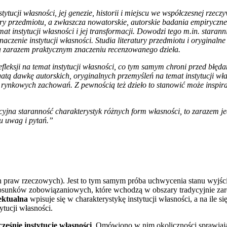
cji własności, jej genezie, historii i miejscu we współczesnej rzeczy
ury przedmiotu, a zwłaszcza nowatorskie, autorskie badania empiryczne,
 instytucji własności i jej transformacji. Dowodzi tego m.in. stara
czenie instytucji własności. Studia literatury przedmiotu i oryginalne
a zarazem praktycznym znaczeniu recenzowanego dzieła.
efleksji na temat instytucji własności, co tym samym chroni przed błęda
tą dawkę autorskich, oryginalnych przemyśleń na temat instytucji wła
n rynkowych zachowań. Z pewnością też dzieło to stanowić może inspi
jna staranność charakterystyk różnych form własności, to zarazem je
lu uwag i pytań.”
h praw rzeczowych). Jest to tym samym próba uchwycenia stanu wyjśc
stosunków zobowiązaniowych, które wchodzą w obszary tradycyjnie z
ektualna
wpisuje się w charakterystykę instytucji własności, a na ile się 
ytucji własności.
ześnie instytucję własności
. Omówiono w nim okoliczności sprawiają