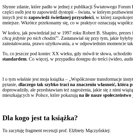
Słynne zdanie, które padło w jednej z publikacji Światowego Foru
części osób jest to zapowiedź dystopii – świata, w którym pozbawieni
innych jest to
zapowiedź świetlanej przyszłości
, w której zaspokoje
mniejsze. Wkrótce przekonamy się, co w praktyce oznaczają współczes
W końcu, jak powiedział już w 1997 roku Robert B. Shapiro, prezes 
chcą jedynie po nich chodzić
”. Zastanawiał się przy tym, jakie były
zainstalowania, prawo użytkowania, a w odpowiednim momencie takż
To, co jeszcze pod koniec XX wieku, gdy mówił te słowa, uchodziło
standardem
. Co więcej, w przypadku dostępu do treści (wideo, audi
I o tym właśnie jest moja książka – „Współczesne transformacje ins
pytanie,
dlaczego tak szybko traci na znaczeniu własność, która
doprowadziły, ale przedstawiam też zagrożenia, jakie się z nimi wią
mieszkających w Polsce, które pokazują
na ile nasze społeczeństw
Dla kogo jest ta książka?
Tu zacytuję fragment recenzji prof. Elżbiety Mączyńskiej: