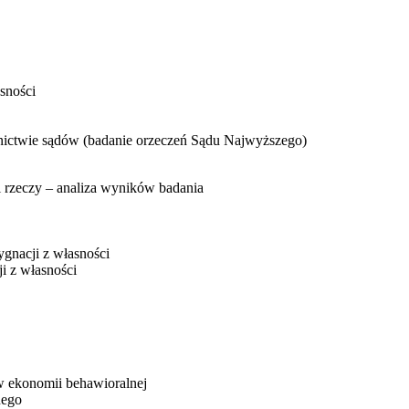
asności
cznictwie sądów (badanie orzeczeń Sądu Najwyższego)
i rzeczy – analiza wyników badania
gnacji z własności
i z własności
 w ekonomii behawioralnej
nego