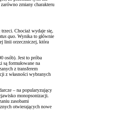
o zarówno zmiany charakteru
 trzeci. Chociaż wydaje się,
atus quo
. Wynika to głównie
 linii orzeczniczej, która
 osób). Jest to próba
ki są formułowane na
zanych z transferem
cji z własności wybranych
darcze – na popularyzujący
 zjawisko monopsonizacji.
zaniu zasobami
ecznych otwierających nowe