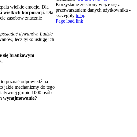
Korzystanie ze strony wiąże się z
pala wielkie emocje. Dla
przetwarzaniem danych użytkownika -
i wielkich korporacji
. Dla
szczegóły
tutaj
.
życie zasobów znacznie
X
LinkedIn
Spotify
YouTube
Email
Rss
Page load link
e posiadać dywanów. Ludzie
wanów, lecz tylko usługę ich
je się branżowym
k
.
arto poznać odpowiedź na
to jakie mechanizmy do tego
ntatywnej grupie 1000 osób
 ich wynajmowanie?