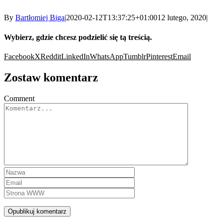
By
Bartłomiej Biga
|
2020-02-12T13:37:25+01:00
12 lutego, 2020
|
Wybierz, gdzie chcesz podzielić się tą treścią.
Facebook
X
Reddit
LinkedIn
WhatsApp
Tumblr
Pinterest
Email
Zostaw komentarz
Comment