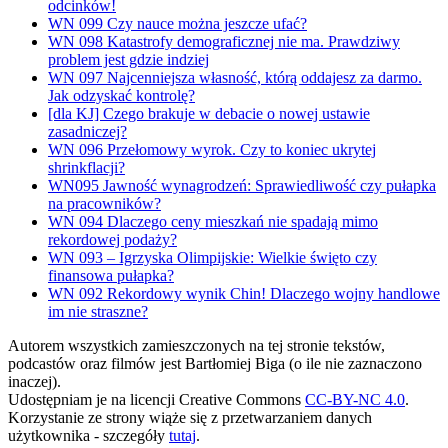
odcinków!
WN 099 Czy nauce można jeszcze ufać?
WN 098 Katastrofy demograficznej nie ma. Prawdziwy
problem jest gdzie indziej
WN 097 Najcenniejsza własność, którą oddajesz za darmo.
Jak odzyskać kontrolę?
[dla KJ] Czego brakuje w debacie o nowej ustawie
zasadniczej?
WN 096 Przełomowy wyrok. Czy to koniec ukrytej
shrinkflacji?
WN095 Jawność wynagrodzeń: Sprawiedliwość czy pułapka
na pracowników?
WN 094 Dlaczego ceny mieszkań nie spadają mimo
rekordowej podaży?
WN 093 – Igrzyska Olimpijskie: Wielkie święto czy
finansowa pułapka?
WN 092 Rekordowy wynik Chin! Dlaczego wojny handlowe
im nie straszne?
Autorem wszystkich zamieszczonych na tej stronie tekstów,
podcastów oraz filmów jest Bartłomiej Biga (o ile nie zaznaczono
inaczej).
Udostępniam je na licencji Creative Commons
CC-BY-NC 4.0
.
Korzystanie ze strony wiąże się z przetwarzaniem danych
użytkownika - szczegóły
tutaj
.