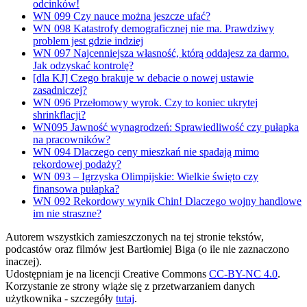
odcinków!
WN 099 Czy nauce można jeszcze ufać?
WN 098 Katastrofy demograficznej nie ma. Prawdziwy
problem jest gdzie indziej
WN 097 Najcenniejsza własność, którą oddajesz za darmo.
Jak odzyskać kontrolę?
[dla KJ] Czego brakuje w debacie o nowej ustawie
zasadniczej?
WN 096 Przełomowy wyrok. Czy to koniec ukrytej
shrinkflacji?
WN095 Jawność wynagrodzeń: Sprawiedliwość czy pułapka
na pracowników?
WN 094 Dlaczego ceny mieszkań nie spadają mimo
rekordowej podaży?
WN 093 – Igrzyska Olimpijskie: Wielkie święto czy
finansowa pułapka?
WN 092 Rekordowy wynik Chin! Dlaczego wojny handlowe
im nie straszne?
Autorem wszystkich zamieszczonych na tej stronie tekstów,
podcastów oraz filmów jest Bartłomiej Biga (o ile nie zaznaczono
inaczej).
Udostępniam je na licencji Creative Commons
CC-BY-NC 4.0
.
Korzystanie ze strony wiąże się z przetwarzaniem danych
użytkownika - szczegóły
tutaj
.