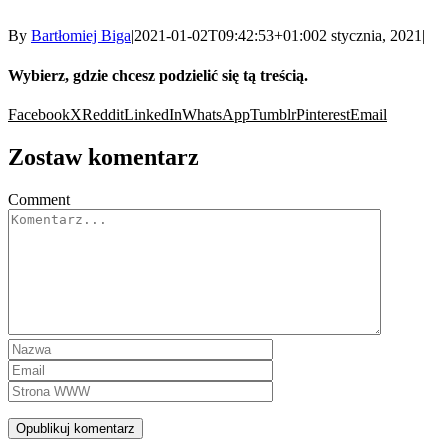
By
Bartłomiej Biga
|
2021-01-02T09:42:53+01:00
2 stycznia, 2021
|
Wybierz, gdzie chcesz podzielić się tą treścią.
Facebook
X
Reddit
LinkedIn
WhatsApp
Tumblr
Pinterest
Email
Zostaw komentarz
Comment