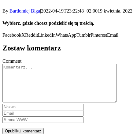
By
Bartłomiej Biga
|
2022-04-19T23:22:48+02:00
19 kwietnia, 2022
|
Wybierz, gdzie chcesz podzielić się tą treścią.
Facebook
X
Reddit
LinkedIn
WhatsApp
Tumblr
Pinterest
Email
Zostaw komentarz
Comment