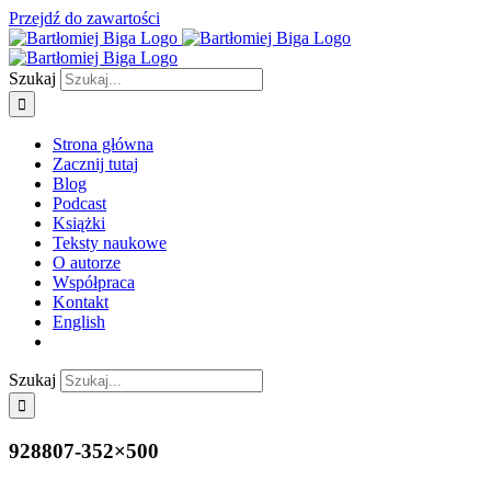
Przejdź do zawartości
Szukaj
Strona główna
Zacznij tutaj
Blog
Podcast
Książki
Teksty naukowe
O autorze
Współpraca
Kontakt
English
Szukaj
928807-352×500