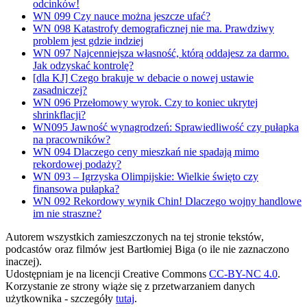
odcinków!
WN 099 Czy nauce można jeszcze ufać?
WN 098 Katastrofy demograficznej nie ma. Prawdziwy
problem jest gdzie indziej
WN 097 Najcenniejsza własność, którą oddajesz za darmo.
Jak odzyskać kontrolę?
[dla KJ] Czego brakuje w debacie o nowej ustawie
zasadniczej?
WN 096 Przełomowy wyrok. Czy to koniec ukrytej
shrinkflacji?
WN095 Jawność wynagrodzeń: Sprawiedliwość czy pułapka
na pracowników?
WN 094 Dlaczego ceny mieszkań nie spadają mimo
rekordowej podaży?
WN 093 – Igrzyska Olimpijskie: Wielkie święto czy
finansowa pułapka?
WN 092 Rekordowy wynik Chin! Dlaczego wojny handlowe
im nie straszne?
Autorem wszystkich zamieszczonych na tej stronie tekstów,
podcastów oraz filmów jest Bartłomiej Biga (o ile nie zaznaczono
inaczej).
Udostępniam je na licencji Creative Commons
CC-BY-NC 4.0
.
Korzystanie ze strony wiąże się z przetwarzaniem danych
użytkownika - szczegóły
tutaj
.