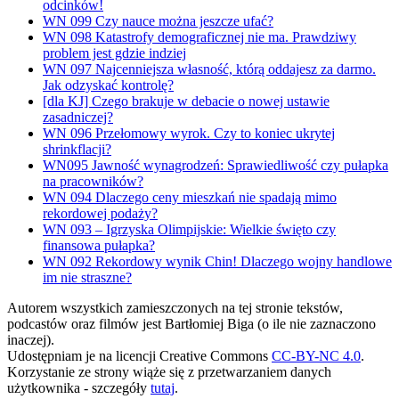
odcinków!
WN 099 Czy nauce można jeszcze ufać?
WN 098 Katastrofy demograficznej nie ma. Prawdziwy
problem jest gdzie indziej
WN 097 Najcenniejsza własność, którą oddajesz za darmo.
Jak odzyskać kontrolę?
[dla KJ] Czego brakuje w debacie o nowej ustawie
zasadniczej?
WN 096 Przełomowy wyrok. Czy to koniec ukrytej
shrinkflacji?
WN095 Jawność wynagrodzeń: Sprawiedliwość czy pułapka
na pracowników?
WN 094 Dlaczego ceny mieszkań nie spadają mimo
rekordowej podaży?
WN 093 – Igrzyska Olimpijskie: Wielkie święto czy
finansowa pułapka?
WN 092 Rekordowy wynik Chin! Dlaczego wojny handlowe
im nie straszne?
Autorem wszystkich zamieszczonych na tej stronie tekstów,
podcastów oraz filmów jest Bartłomiej Biga (o ile nie zaznaczono
inaczej).
Udostępniam je na licencji Creative Commons
CC-BY-NC 4.0
.
Korzystanie ze strony wiąże się z przetwarzaniem danych
użytkownika - szczegóły
tutaj
.