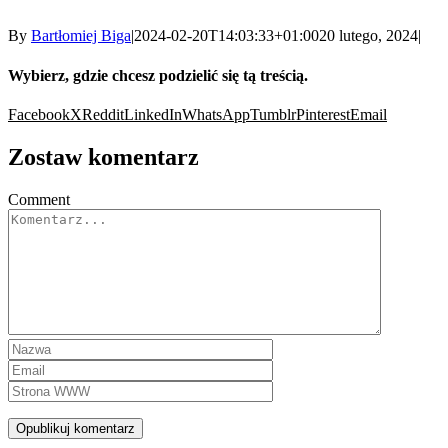
By
Bartłomiej Biga
|
2024-02-20T14:03:33+01:00
20 lutego, 2024
|
Wybierz, gdzie chcesz podzielić się tą treścią.
Facebook
X
Reddit
LinkedIn
WhatsApp
Tumblr
Pinterest
Email
Zostaw komentarz
Comment