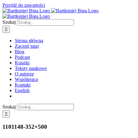
Przejdź do zawartości
Szukaj
Strona główna
Zacznij tutaj
Blog
Podcast
Książki
Teksty naukowe
O autorze
Współpraca
Kontakt
English
Szukaj
1101148-352×500