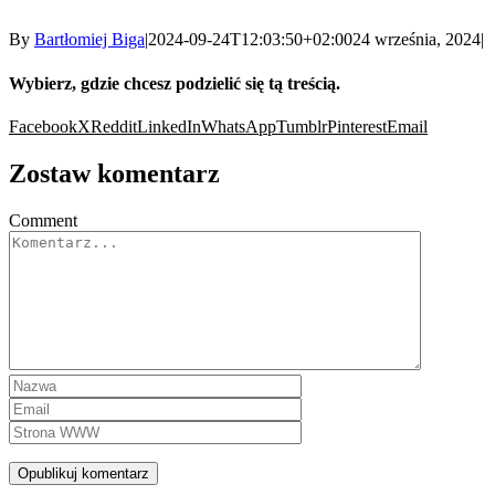
By
Bartłomiej Biga
|
2024-09-24T12:03:50+02:00
24 września, 2024
|
Wybierz, gdzie chcesz podzielić się tą treścią.
Facebook
X
Reddit
LinkedIn
WhatsApp
Tumblr
Pinterest
Email
Zostaw komentarz
Comment