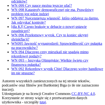
odcinków!
WN 099 Czy nauce można jeszcze ufać?
WN 098 Katastrofy demograficznej nie ma. Prawdziwy
problem jest gdzie indziej
WN 097 Najcenniejsza własność, którą oddajesz za darmo.
Jak odzyskać kontrolę?
[dla KJ] Czego brakuje w debacie o nowej ustawie
zasadniczej?
WN 096 Przełomowy wyrok. Czy to koniec ukrytej
shrinkflacji?
WN095 Jawność wynagrodzeń: Sprawiedliwość czy pułapka
na pracowników?
WN 094 Dlaczego ceny mieszkań nie spadają mimo
rekordowej podaży?
WN 093 – Igrzyska Olimpijskie: Wielkie święto czy
finansowa pułapka?
WN 092 Rekordowy wynik Chin! Dlaczego wojny handlowe
im nie straszne?
Autorem wszystkich zamieszczonych na tej stronie tekstów,
podcastów oraz filmów jest Bartłomiej Biga (o ile nie zaznaczono
inaczej).
Udostępniam je na licencji Creative Commons
CC-BY-NC 4.0
.
Korzystanie ze strony wiąże się z przetwarzaniem danych
użytkownika - szczegóły
tutaj
.