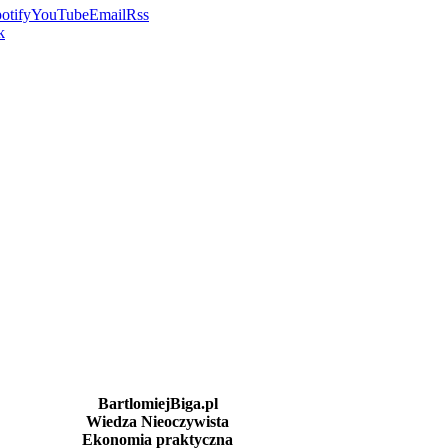
otify
YouTube
Email
Rss
k
BartlomiejBiga.pl
Wiedza Nieoczywista
Ekonomia praktyczna