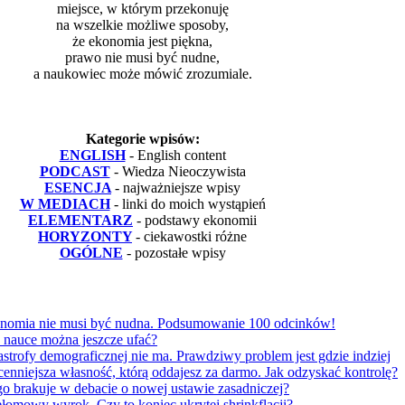
miejsce, w którym przekonuję
na wszelkie możliwe sposoby,
że ekonomia jest piękna,
prawo nie musi być nudne,
a naukowiec może mówić zrozumiale.
Kategorie wpisów:
ENGLISH
- English content
PODCAST
- Wiedza Nieoczywista
ESENCJA
- najważniejsze wpisy
W MEDIACH
- linki do moich wystąpień
ELEMENTARZ
- podstawy ekonomii
HORYZONTY
- ciekawostki różne
OGÓLNE
- pozostałe wpisy
omia nie musi być nudna. Podsumowanie 100 odcinków!
nauce można jeszcze ufać?
trofy demograficznej nie ma. Prawdziwy problem jest gdzie indziej
nniejsza własność, którą oddajesz za darmo. Jak odzyskać kontrolę?
go brakuje w debacie o nowej ustawie zasadniczej?
omowy wyrok. Czy to koniec ukrytej shrinkflacji?