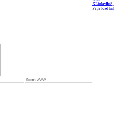
X
LinkedIn
Sp
Page load lin