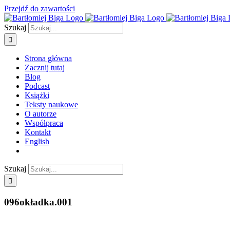
Przejdź do zawartości
Szukaj
Strona główna
Zacznij tutaj
Blog
Podcast
Książki
Teksty naukowe
O autorze
Współpraca
Kontakt
English
Szukaj
096okładka.001