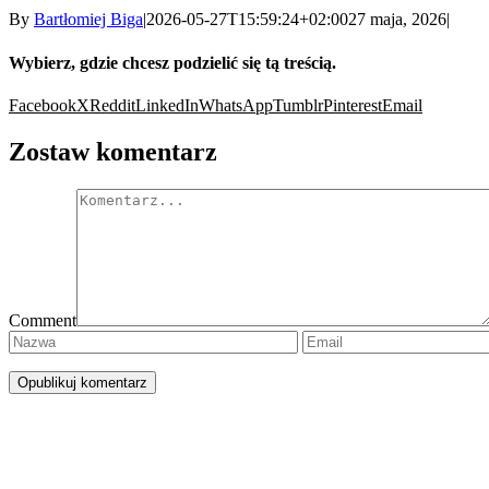
By
Bartłomiej Biga
|
2026-05-27T15:59:24+02:00
27 maja, 2026
|
Wybierz, gdzie chcesz podzielić się tą treścią.
Facebook
X
Reddit
LinkedIn
WhatsApp
Tumblr
Pinterest
Email
Zostaw komentarz
Comment