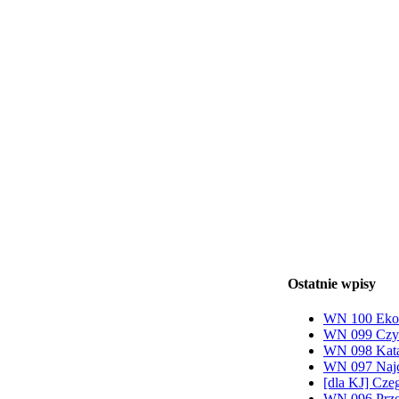
Ostatnie wpisy
WN 100 Ekon
WN 099 Czy 
WN 098 Katas
WN 097 Najce
[dla KJ] Cze
WN 096 Przeł