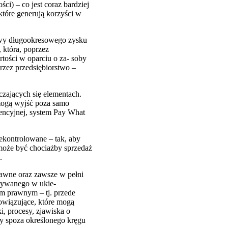
i) – co jest coraz bardziej
które generują korzyści w
ywy długookresowego zysku
, która, poprzez
tości w oparciu o za- soby
rzez przedsiębiorstwo –
czających się elementach.
mogą wyjść poza samo
cencyjnej, system Pay What
ekontrolowane – tak, aby
może być chociażby sprzedaż
.
rawne oraz zawsze w pełni
tywanego w ukie-
em prawnym – tj. przede
owiązujące, które mogą
i, procesy, zjawiska o
ty spoza określonego kręgu