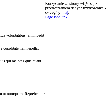
Korzystanie ze strony wiąże się z
przetwarzaniem danych użytkownika -
szczegóły
tutaj
.
X
LinkedIn
Spotify
YouTube
Email
Rss
Page load link
us voluptatibus. Sit impedit
re cupiditate nam repellat
is qui maiores quia et aut.
utem ut numquam. Reprehenderit