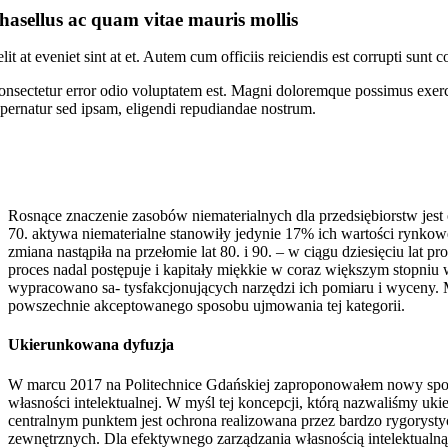
hasellus ac quam vitae mauris mollis
lit at eveniet sint at et. Autem cum officiis reiciendis est corrupti sun
nsectetur error odio voluptatem est. Magni doloremque possimus exerc
pernatur sed ipsam, eligendi repudiandae nostrum.
Rosnące znaczenie zasobów niematerialnych dla przedsiębiorstw jes
70. aktywa niematerialne stanowiły jedynie 17% ich wartości rynkow
zmiana nastąpiła na przełomie lat 80. i 90. – w ciągu dziesięciu la
proces nadal postępuje i kapitały miękkie w coraz większym stopniu
wypracowano sa- tysfakcjonujących narzędzi ich pomiaru i wyceny. 
powszechnie akceptowanego sposobu ujmowania tej kategorii.
Ukierunkowana dyfuzja
W marcu 2017 na Politechnice Gdańskiej zaproponowałem nowy spos
własności intelektualnej. W myśl tej koncepcji, którą nazwaliśmy uki
centralnym punktem jest ochrona realizowana przez bardzo rygorys
zewnętrznych. Dla efektywnego zarządzania własnością intelektualną