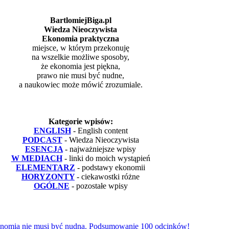
BartlomiejBiga.pl
Wiedza Nieoczywista
Ekonomia praktyczna
miejsce, w którym przekonuję
na wszelkie możliwe sposoby,
że ekonomia jest piękna,
prawo nie musi być nudne,
a naukowiec może mówić zrozumiale.
Kategorie wpisów:
ENGLISH
- English content
PODCAST
- Wiedza Nieoczywista
ESENCJA
- najważniejsze wpisy
W MEDIACH
- linki do moich wystąpień
ELEMENTARZ
- podstawy ekonomii
HORYZONTY
- ciekawostki różne
OGÓLNE
- pozostałe wpisy
omia nie musi być nudna. Podsumowanie 100 odcinków!