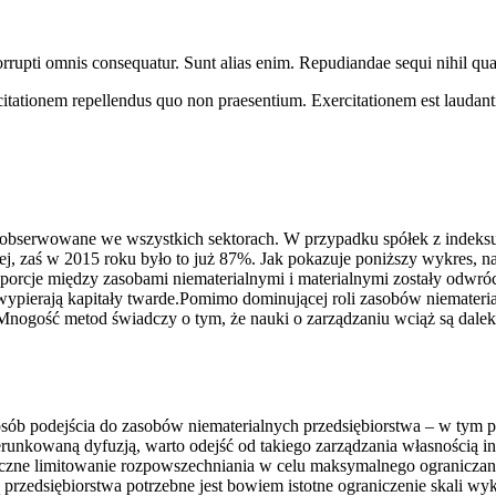
t corrupti omnis consequatur. Sunt alias enim. Repudiandae sequi nihil qu
itationem repellendus quo non praesentium. Exercitationem est laudant
t obserwowane we wszystkich sektorach. W przypadku spółek z indeks
ej, zaś w 2015 roku było to już 87%. Jak pokazuje poniższy wykres, n
t proporcje między zasobami niematerialnymi i materialnymi zostały odw
 wypierają kapitały twarde.Pomimo dominującej roli zasobów niemateria
Mnogość metod świadczy o tym, że nauki o zarządzaniu wciąż są dalek
ób podejścia do zasobów niematerialnych przedsiębiorstwa – w tym 
erunkowaną dyfuzją, warto odejść od takiego zarządzania własnością in
tyczne limitowanie rozpowszechniania w celu maksymalnego ogranicza
 przedsiębiorstwa potrzebne jest bowiem istotne ograniczenie skali w