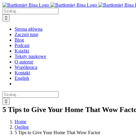
Przejdź
do
Szukaj
zawartości
Strona główna
Zacznij tutaj
Blog
Podcast
Książki
Teksty naukowe
O autorze
Współpraca
Kontakt
English
Szukaj
5 Tips to Give Your Home That Wow Fact
Home
Ogólne
5 Tips to Give Your Home That Wow Factor