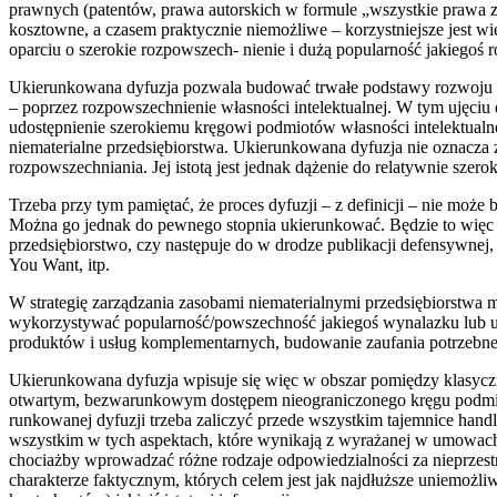
prawnych (patentów, prawa autorskich w formule „wszystkie prawa za
kosztowne, a czasem praktycznie niemożliwe – korzystniejsze jest wię
oparciu o szerokie rozpowszech- nienie i dużą popularność jakiegoś 
Ukierunkowana dyfuzja pozwala budować trwałe podstawy rozwoju 
– poprzez rozpowszechnienie własności intelektualnej. W tym ujęciu d
udostępnienie szerokiemu kręgowi podmiotów własności intelektualne
niematerialne przedsiębiorstwa. Ukierunkowana dyfuzja nie oznacza
rozpowszechniania. Jej istotą jest jednak dążenie do relatywnie szero
Trzeba przy tym pamiętać, że proces dyfuzji – z definicji – nie może
Można go jednak do pewnego stopnia ukierunkować. Będzie to więc
przedsiębiorstwo, czy następuje do w drodze publikacji defensywnej
You Want, itp.
W strategię zarządzania zasobami niematerialnymi przedsiębiorstwa 
wykorzystywać popularność/powszechność jakiegoś wynalazku lub u
produktów i usług komplementarnych, budowanie zaufania potrzebneg
Ukierunkowana dyfuzja wpisuje się więc w obszar pomiędzy klasycz
otwartym, bezwarunkowym dostępem nieograniczonego kręgu podmi
runkowanej dyfuzji trzeba zaliczyć przede wszystkim tajemnice handl
wszystkim w tych aspektach, które wynikają z wyrażanej w umowach 
chociażby wprowadzać różne rodzaje odpowiedzialności za nieprzestrz
charakterze faktycznym, których celem jest jak najdłuższe uniemożl