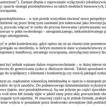
strzeżone”). Zamiast dbania o zapewnianie wyłączności (ekskluzywnośc
c oparcie strategii przedsiębiorstwa na takich modelach biznesowych, 
rozwiązania.
przedsiębiorstwa – w tym przede wszystkim otwierać nowe perspekt
zielenie się przez firmę tymi zasobami jest traktowane jako inwestycja
j, pozwala włączać te osoby do procesu kreowania i przetwarzania war
 zawsze w pełni swobodnego – nieograniczanego, niekontrolowanego p
kiego udostępnienia.
 być w pełni kontrolowany, gdyż opiera się on na chaotycznie przemiesz
 polegało na określeniu, w którym momencie dane wynalazki/utwory 
, tajemnicy handlowej, otwartego rozwiązania, niewyłącznej umowy li
musi być jednak wpisane dalsze rozpowszechnianie – w dużej mierze ni
tworu do generowania zysku w dłuższym okresie. Takimi sposobami 
o do współpracy z klientami i konkurencją czy rozwój jakiegoś rynku
nym za- rządzaniem własnością intelektualną w oparciu o monopole p
otów do tych zasobów. Do podstawowego instrumentarium wykorzys
owe (tajem- nice przedsiębiorstwa). Są one jedynie po części zjawiski
woli stron lub zostały ujęte w jakieś ramy przez akty powszechnie ob
eganie tych tajemnic. W znacznej części są to jednak formuły, praktyk
iwienie wejścia w posiadanie przez środowisko zewnętrzne (lub podmio