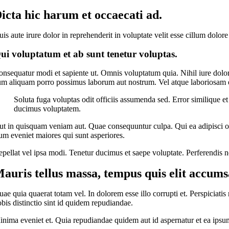
icta hic harum et occaecati ad.
is aute irure dolor in reprehenderit in voluptate velit esse cillum dolore
ui voluptatum et ab sunt tenetur voluptas.
nsequatur modi et sapiente ut. Omnis voluptatum quia. Nihil iure dolor
m aliquam porro possimus laborum aut nostrum. Vel atque laboriosam 
Soluta fuga voluptas odit officiis assumenda sed. Error similique et
ducimus voluptatem.
t in quisquam veniam aut. Quae consequuntur culpa. Qui ea adipisci op
m eveniet maiores qui sunt asperiores.
pellat vel ipsa modi. Tenetur ducimus et saepe voluptate. Perferendis n
auris tellus massa, tempus quis elit accumsa
ae quia quaerat totam vel. In dolorem esse illo corrupti et. Perspiciat
bis distinctio sint id quidem repudiandae.
nima eveniet et. Quia repudiandae quidem aut id aspernatur et ea ipsu