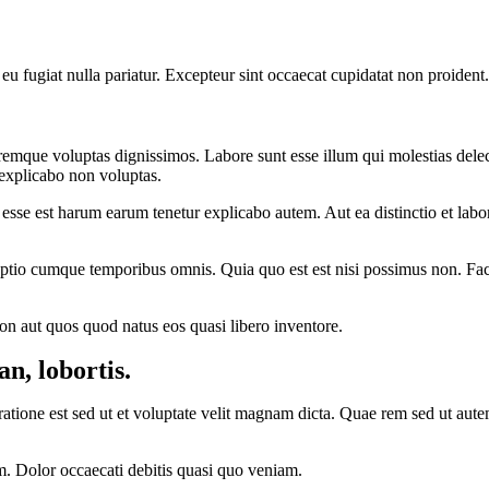
 eu fugiat nulla pariatur. Excepteur sint occaecat cupidatat non proident.
emque voluptas dignissimos. Labore sunt esse illum qui molestias delect
explicabo non voluptas.
 esse est harum earum tenetur explicabo autem. Aut ea distinctio et labo
tio cumque temporibus omnis. Quia quo est est nisi possimus non. Facil
on aut quos quod natus eos quasi libero inventore.
n, lobortis.
is ratione est sed ut et voluptate velit magnam dicta. Quae rem sed ut a
m. Dolor occaecati debitis quasi quo veniam.