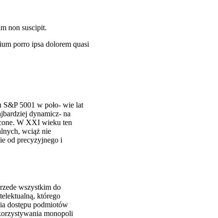
am non suscipit.
ium porro ipsa dolorem quasi
u S&P 5001 w poło- wie lat
ajbardziej dynamicz- na
rócone. W XXI wieku ten
lnych, wciąż nie
ie od precyzyjnego i
przede wszystkim do
telektualną, którego
nia dostępu podmiotów
ykorzystywania monopoli