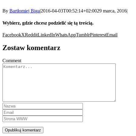
By
Bartłomiej Biga
|
2016-04-03T00:52:14+02:00
29 marca, 2016
|
Wybierz, gdzie chcesz podzielić się tą treścią.
Facebook
X
Reddit
LinkedIn
WhatsApp
Tumblr
Pinterest
Email
Zostaw komentarz
Comment