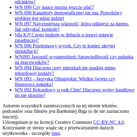
odcinków!
WN 099 Czy nauce można jeszcze ufać?
WN 098 Katastrofy demograficznej nie ma. Prawdziwy
problem jest gdzie indziej
WN 097 Najcenniejsza własność, którą oddajesz za darmo.
Jak odzyskać kontrolę?
[dla KJ] Czego brakuje w debacie o nowej ustawie
zasadniczej?
WN 096 Przełomowy wyrok. Czy to koniec ukrytej
shrinkflacji?
WN095 Jawność wynagrodzeń: Sprawiedliwość czy pułapka
na pracowników?
WN 094 Dlaczego ceny mieszkań nie spadają mimo
rekordowej podaży?
WN 093 – Igrzyska Olimpijskie: Wielkie święto czy
finansowa pułapka?
WN 092 Rekordowy wynik Chin! Dlaczego wojny handlowe
im nie straszne?
Autorem wszystkich zamieszczonych na tej stronie tekstów,
podcastów oraz filmów jest Bartłomiej Biga (o ile nie zaznaczono
inaczej).
Udostępniam je na licencji Creative Commons
CC-BY-NC 4.0
.
Korzystanie ze strony wiąże się z przetwarzaniem danych
użytkownika - szczegóły
tutaj
.