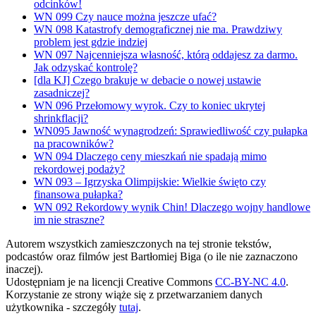
odcinków!
WN 099 Czy nauce można jeszcze ufać?
WN 098 Katastrofy demograficznej nie ma. Prawdziwy
problem jest gdzie indziej
WN 097 Najcenniejsza własność, którą oddajesz za darmo.
Jak odzyskać kontrolę?
[dla KJ] Czego brakuje w debacie o nowej ustawie
zasadniczej?
WN 096 Przełomowy wyrok. Czy to koniec ukrytej
shrinkflacji?
WN095 Jawność wynagrodzeń: Sprawiedliwość czy pułapka
na pracowników?
WN 094 Dlaczego ceny mieszkań nie spadają mimo
rekordowej podaży?
WN 093 – Igrzyska Olimpijskie: Wielkie święto czy
finansowa pułapka?
WN 092 Rekordowy wynik Chin! Dlaczego wojny handlowe
im nie straszne?
Autorem wszystkich zamieszczonych na tej stronie tekstów,
podcastów oraz filmów jest Bartłomiej Biga (o ile nie zaznaczono
inaczej).
Udostępniam je na licencji Creative Commons
CC-BY-NC 4.0
.
Korzystanie ze strony wiąże się z przetwarzaniem danych
użytkownika - szczegóły
tutaj
.