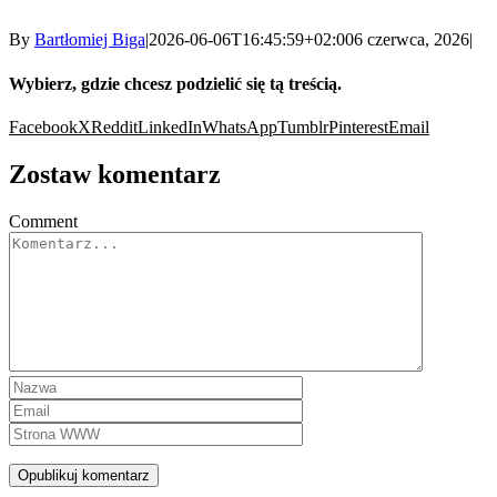
By
Bartłomiej Biga
|
2026-06-06T16:45:59+02:00
6 czerwca, 2026
|
Wybierz, gdzie chcesz podzielić się tą treścią.
Facebook
X
Reddit
LinkedIn
WhatsApp
Tumblr
Pinterest
Email
Zostaw komentarz
Comment