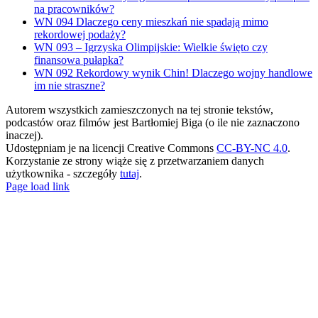
na pracowników?
WN 094 Dlaczego ceny mieszkań nie spadają mimo
rekordowej podaży?
WN 093 – Igrzyska Olimpijskie: Wielkie święto czy
finansowa pułapka?
WN 092 Rekordowy wynik Chin! Dlaczego wojny handlowe
im nie straszne?
Autorem wszystkich zamieszczonych na tej stronie tekstów,
podcastów oraz filmów jest Bartłomiej Biga (o ile nie zaznaczono
inaczej).
Udostępniam je na licencji Creative Commons
CC-BY-NC 4.0
.
Korzystanie ze strony wiąże się z przetwarzaniem danych
użytkownika - szczegóły
tutaj
.
X
LinkedIn
Spotify
YouTube
Email
Rss
Page load link