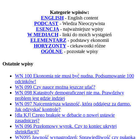
Kategorie wpisów:
ENGLISH
- English content
PODCAST
- Wiedza Nieoczywista
ESENCJA
- najważniejsze wpisy
W MEDIACH
- linki do moich wystąpień
ELEMENTARZ
- podstawy ekonomii
HORYZONTY
- ciekawostki różne
OGÓLNE
- pozostałe wpisy
Ostatnie wpisy
WN 100 Ekonomia nie musi być nudna. Podsumowanie 100
odcinków!
WN 099 Czy nauce można jeszcze ufać?
WN 098 Katastrofy demograficznej nie ma. Prawdziwy
problem jest gdzie indziej
WN 097 Najcenniejsza własność, którą oddajesz za darmo.
Jak odzyskać kontrolę?
[dla KJ] Czego brakuje w debacie o nowej ustawie
zasadniczej?
WN 096 Przełomowy wyrok. Czy to koniec ukrytej
shrinkflacji?
WN095 Jawność wynagrodzeń: Sprawiedliwość czy pułapka