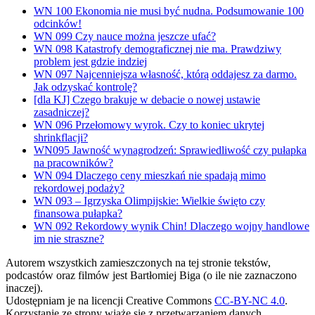
WN 100 Ekonomia nie musi być nudna. Podsumowanie 100
odcinków!
WN 099 Czy nauce można jeszcze ufać?
WN 098 Katastrofy demograficznej nie ma. Prawdziwy
problem jest gdzie indziej
WN 097 Najcenniejsza własność, którą oddajesz za darmo.
Jak odzyskać kontrolę?
[dla KJ] Czego brakuje w debacie o nowej ustawie
zasadniczej?
WN 096 Przełomowy wyrok. Czy to koniec ukrytej
shrinkflacji?
WN095 Jawność wynagrodzeń: Sprawiedliwość czy pułapka
na pracowników?
WN 094 Dlaczego ceny mieszkań nie spadają mimo
rekordowej podaży?
WN 093 – Igrzyska Olimpijskie: Wielkie święto czy
finansowa pułapka?
WN 092 Rekordowy wynik Chin! Dlaczego wojny handlowe
im nie straszne?
Autorem wszystkich zamieszczonych na tej stronie tekstów,
podcastów oraz filmów jest Bartłomiej Biga (o ile nie zaznaczono
inaczej).
Udostępniam je na licencji Creative Commons
CC-BY-NC 4.0
.
Korzystanie ze strony wiąże się z przetwarzaniem danych