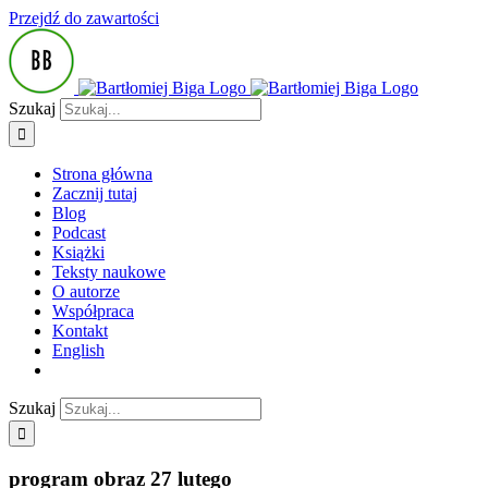
Przejdź do zawartości
Szukaj
Strona główna
Zacznij tutaj
Blog
Podcast
Książki
Teksty naukowe
O autorze
Współpraca
Kontakt
English
Szukaj
program obraz 27 lutego