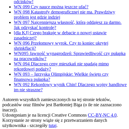
odcinków!
WN 099 Czy nauce można jeszcze ufać?
WN 098 Katastrofy demograficznej nie ma. Prawdziwy
problem jest gdzie indziej
WN 097 Najcenniejsza własność, którą oddajesz za darmo.
Jak odzyskać kontrolę?
[dla KJ] Czego brakuje w debacie o nowej ustawie
zasadniczej?
WN 096 Przełomowy wyrok. Czy to koniec ukrytej
shrinkflacji?
WN095 Jawność wynagrodzeń: Sprawiedliwość czy pułapka
na pracowników?
WN 094 Dlaczego ceny mieszkań nie spadają mimo
rekordowej podaży?
WN 093 – Igrzyska Olimpijskie: Wielkie święto czy
finansowa pułapka?
WN 092 Rekordowy wynik Chin! Dlaczego wojny handlowe
im nie straszne?
Autorem wszystkich zamieszczonych na tej stronie tekstów,
podcastów oraz filmów jest Bartłomiej Biga (o ile nie zaznaczono
inaczej).
Udostępniam je na licencji Creative Commons
CC-BY-NC 4.0
.
Korzystanie ze strony wiąże się z przetwarzaniem danych
użytkownika - szczegóły
tutaj
.