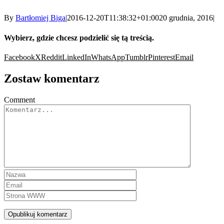
By
Bartłomiej Biga
|
2016-12-20T11:38:32+01:00
20 grudnia, 2016
|
Wybierz, gdzie chcesz podzielić się tą treścią.
Facebook
X
Reddit
LinkedIn
WhatsApp
Tumblr
Pinterest
Email
Zostaw komentarz
Comment