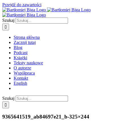
Przejdź do zawartości
Szukaj
Strona główna
Zacznij tutaj
Blog
Podcast
Książki
Teksty naukowe
O autorze
Współpraca
Kontakt
English
Szukaj
9365641519_ab84697e21_b-325×244