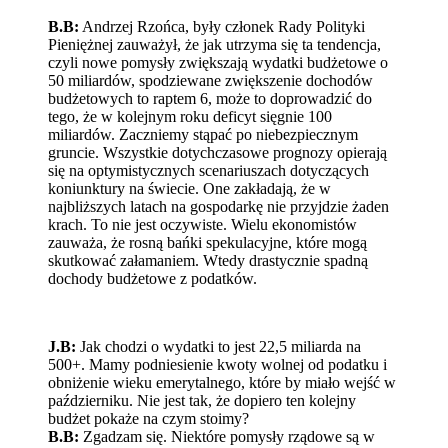
B.B:
Andrzej Rzońca, były członek Rady Polityki
Pieniężnej zauważył, że jak utrzyma się ta tendencja,
czyli nowe pomysły zwiększają wydatki budżetowe o
50 miliardów, spodziewane zwiększenie dochodów
budżetowych to raptem 6, może to doprowadzić do
tego, że w kolejnym roku deficyt sięgnie 100
miliardów. Zaczniemy stąpać po niebezpiecznym
gruncie. Wszystkie dotychczasowe prognozy opierają
się na optymistycznych scenariuszach dotyczących
koniunktury na świecie. One zakładają, że w
najbliższych latach na gospodarkę nie przyjdzie żaden
krach. To nie jest oczywiste. Wielu ekonomistów
zauważa, że rosną bańki spekulacyjne, które mogą
skutkować załamaniem. Wtedy drastycznie spadną
dochody budżetowe z podatków.
J.B:
Jak chodzi o wydatki to jest 22,5 miliarda na
500+. Mamy podniesienie kwoty wolnej od podatku i
obniżenie wieku emerytalnego, które by miało wejść w
październiku. Nie jest tak, że dopiero ten kolejny
budżet pokaże na czym stoimy?
B.B:
Zgadzam się. Niektóre pomysły rządowe są w