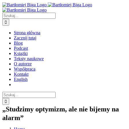
Przejdź
do
zawartości
Szukaj
Strona główna
Zacznij tutaj
Blog
Podcast
Książki
Teksty naukowe
O autorze
Współpraca
Kontakt
English
Szukaj
„Studzimy optymizm, ale nie bijemy na
alarm”