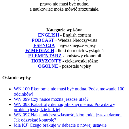
prawo nie musi być nudne,
a naukowiec może mówić zrozumiale.
Kategorie wpisów:
ENGLISH
- English content
PODCAST
- Wiedza Nieoczywista
ESENCJA
- najważniejsze wpisy
W MEDIACH
- linki do moich wystąpień
ELEMENTARZ
- podstawy ekonomii
HORYZONTY
- ciekawostki różne
OGÓLNE
- pozostałe wpisy
Ostatnie wpisy
WN 100 Ekonomia nie musi być nudna. Podsumowanie 100
odcinków!
WN 099 Czy nauce można jeszcze ufać?
WN 098 Katastrofy demograficznej nie ma. Prawdziwy
problem jest gdzie indziej
WN 097 Najcenniejsza własność, którą oddajesz za darmo.
Jak odzyskać kontrolę?
[dla KJ] Czego brakuje w debacie o nowej ustawie