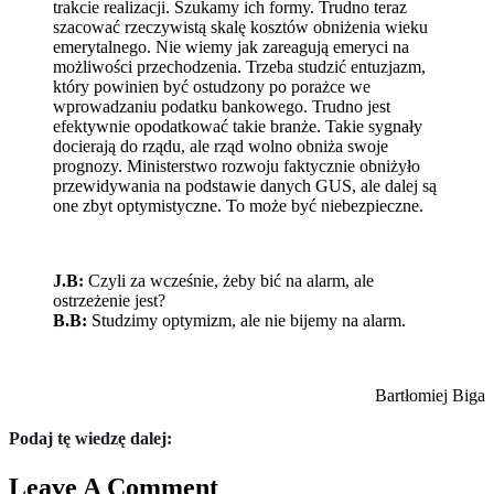
trakcie realizacji. Szukamy ich formy. Trudno teraz
szacować rzeczywistą skalę kosztów obniżenia wieku
emerytalnego. Nie wiemy jak zareagują emeryci na
możliwości przechodzenia. Trzeba studzić entuzjazm,
który powinien być ostudzony po porażce we
wprowadzaniu podatku bankowego. Trudno jest
efektywnie opodatkować takie branże. Takie sygnały
docierają do rządu, ale rząd wolno obniża swoje
prognozy. Ministerstwo rozwoju faktycznie obniżyło
przewidywania na podstawie danych GUS, ale dalej są
one zbyt optymistyczne. To może być niebezpieczne.
J.B:
Czyli za wcześnie, żeby bić na alarm, ale
ostrzeżenie jest?
B.B:
Studzimy optymizm, ale nie bijemy na alarm.
Bartłomiej Biga
Podaj tę wiedzę dalej:
Leave A Comment