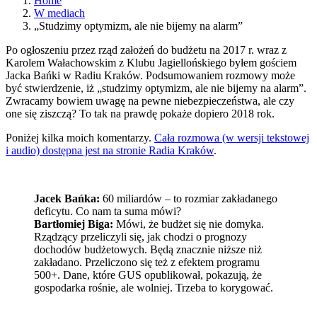
Home
W mediach
„Studzimy optymizm, ale nie bijemy na alarm”
Po ogłoszeniu przez rząd założeń do budżetu na 2017 r. wraz z
Karolem Wałachowskim z Klubu Jagiellońskiego byłem gościem
Jacka Bańki w Radiu Kraków. Podsumowaniem rozmowy może
być stwierdzenie, iż „studzimy optymizm, ale nie bijemy na alarm”.
Zwracamy bowiem uwagę na pewne niebezpieczeństwa, ale czy
one się ziszczą? To tak na prawdę pokaże dopiero 2018 rok.
Poniżej kilka moich komentarzy.
Cała rozmowa (w wersji tekstowej
i audio) dostępna jest na stronie Radia Kraków
.
Jacek Bańka:
60 miliardów – to rozmiar zakładanego
deficytu. Co nam ta suma mówi?
Bartłomiej Biga:
Mówi, że budżet się nie domyka.
Rządzący przeliczyli się, jak chodzi o prognozy
dochodów budżetowych. Będą znacznie niższe niż
zakładano. Przeliczono się też z efektem programu
500+. Dane, które GUS opublikował, pokazują, że
gospodarka rośnie, ale wolniej. Trzeba to korygować.