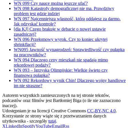
WN 099 Czy nauce można jeszcze ufać?
WN 098 Katastrofy demograficznej nie ma. Prawdziwy
problem jest gdzie indziej
WN 097 Najcenniejsza własność, którą oddajesz za darmo.
Jak odzyskać kontrolę?
[dla KJ] Czego brakuje w debacie o nowej ustawie
zasadniczej?
WN 096 Przełomowy wyrok. Czy to koniec ukrytej
shrinkflacji?
WN095 Jawność wynagrodzeń: Sprawiedliwość czy pułapka
na pracowników?
WN 094 Dlaczego ceny mieszkań nie spadają mimo
rekordowej podaży?
WN 093 – Igrzyska Olimpijskie: Wielkie święto czy
finansowa pułapka?
WN 092 Rekordowy wynik Chin! Dlaczego wojny handlowe
im nie straszne?
Autorem wszystkich zamieszczonych na tej stronie tekstów,
podcastów oraz filmów jest Bartłomiej Biga (o ile nie zaznaczono
inaczej).
Udostępniam je na licencji Creative Commons
CC-BY-NC 4.0
.
Korzystanie ze strony wiąże się z przetwarzaniem danych
użytkownika - szczegóły
tutaj
.
X
LinkedIn
Spotify
YouTube
Email
Rss