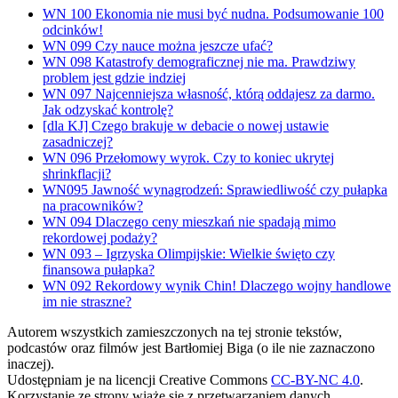
WN 100 Ekonomia nie musi być nudna. Podsumowanie 100
odcinków!
WN 099 Czy nauce można jeszcze ufać?
WN 098 Katastrofy demograficznej nie ma. Prawdziwy
problem jest gdzie indziej
WN 097 Najcenniejsza własność, którą oddajesz za darmo.
Jak odzyskać kontrolę?
[dla KJ] Czego brakuje w debacie o nowej ustawie
zasadniczej?
WN 096 Przełomowy wyrok. Czy to koniec ukrytej
shrinkflacji?
WN095 Jawność wynagrodzeń: Sprawiedliwość czy pułapka
na pracowników?
WN 094 Dlaczego ceny mieszkań nie spadają mimo
rekordowej podaży?
WN 093 – Igrzyska Olimpijskie: Wielkie święto czy
finansowa pułapka?
WN 092 Rekordowy wynik Chin! Dlaczego wojny handlowe
im nie straszne?
Autorem wszystkich zamieszczonych na tej stronie tekstów,
podcastów oraz filmów jest Bartłomiej Biga (o ile nie zaznaczono
inaczej).
Udostępniam je na licencji Creative Commons
CC-BY-NC 4.0
.
Korzystanie ze strony wiąże się z przetwarzaniem danych