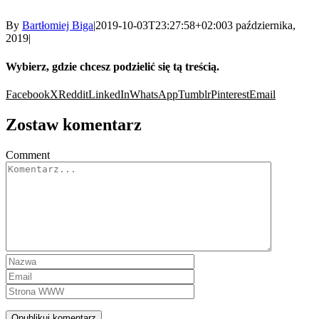
By
Bartłomiej Biga
|
2019-10-03T23:27:58+02:00
3 października,
2019
|
Wybierz, gdzie chcesz podzielić się tą treścią.
Facebook
X
Reddit
LinkedIn
WhatsApp
Tumblr
Pinterest
Email
Zostaw komentarz
Comment