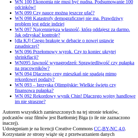
WN 100 Ekonomia nie musi być nudna. Podsumowanie 100
odcinków!
WN 099 Czy nauce można jeszcze ufać?
WN 098 Katastrofy demograficznej nie ma. Prawdziwy
problem jest gdzie indziej
WN 097 Najcenniejsza własność, którą oddajesz za darmo.
Jak odzyskać kontrolę?
[dla KJ] Czego brakuje w debacie o nowej ustawie
zasadniczej?
WN 096 Przełomowy wyrok. Czy to koniec ukrytej
shrinkflacji?
WN095 Jawność wynagrodzeń: Sprawiedliwość czy pułapka
na pracowników?
WN 094 Dlaczego ceny mieszkań nie spadają mimo
rekordowej podaży?
WN 093 – Igrzyska Olimpijskie: Wielkie święto czy
finansowa pułapka?
WN 092 Rekordowy wynik Chin! Dlaczego wojny handlowe
im nie straszne?
Autorem wszystkich zamieszczonych na tej stronie tekstów,
podcastów oraz filmów jest Bartłomiej Biga (o ile nie zaznaczono
inaczej).
Udostępniam je na licencji Creative Commons
CC-BY-NC 4.0
.
Korzystanie ze strony wiąże się z przetwarzaniem danych