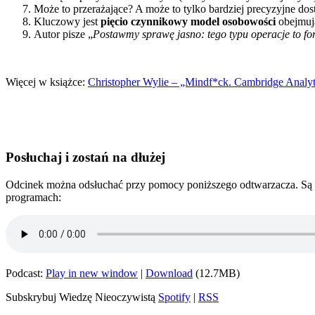
Może to przerażające? A może to tylko bardziej precyzyjne dos
Kluczowy jest
pięcio czynnikowy model osobowości
obejmują
Autor pisze „
Postawmy sprawę jasno: tego typu operacje to f
Więcej w książce:
Christopher Wylie – „Mindf*ck. Cambridge Analyti
Posłuchaj i zostań na dłużej
Odcinek można odsłuchać przy pomocy poniższego odtwarzacza. Są tu
programach:
Podcast:
Play in new window
|
Download
(12.7MB)
Subskrybuj Wiedzę Nieoczywistą
Spotify
|
RSS