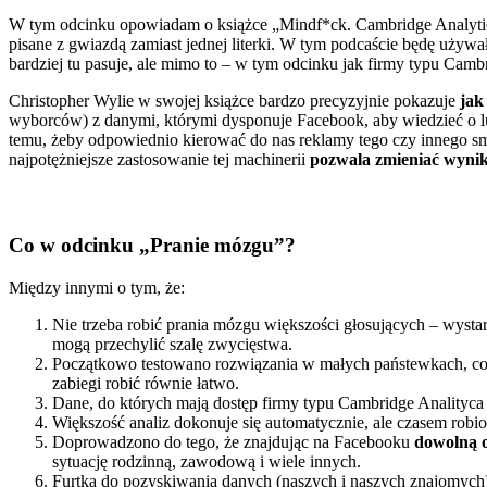
W tym odcinku opowiadam o książce „Mindf*ck. Cambridge Analytic
pisane z gwiazdą zamiast jednej literki. W tym podcaście będę używa
bardziej tu pasuje, ale mimo to – w tym odcinku jak firmy typu Camb
Christopher Wylie w swojej książce bardzo precyzyjnie pokazuje
jak
wyborców) z danymi, którymi dysponuje Facebook, aby wiedzieć o ludz
temu, żeby odpowiednio kierować do nas reklamy tego czy innego sma
najpotężniejsze zastosowanie tej machinerii
pozwala zmieniać wyn
Co w odcinku „Pranie mózgu”?
Między innymi o tym, że:
Nie trzeba robić prania mózgu większości głosujących – wys
mogą przechylić szalę zwycięstwa.
Początkowo testowano rozwiązania w małych państewkach, co
zabiegi robić równie łatwo.
Dane, do których mają dostęp firmy typu Cambridge Analityca t
Większość analiz dokonuje się automatycznie, ale czasem rob
Doprowadzono do tego, że znajdując na Facebooku
dowolną o
sytuację rodzinną, zawodową i wiele innych.
Furtką do pozyskiwania danych (naszych i naszych znajomych