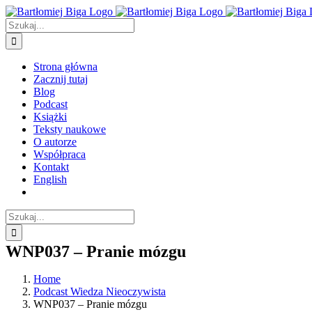
Przejdź
do
Szukaj
zawartości
Strona główna
Zacznij tutaj
Blog
Podcast
Książki
Teksty naukowe
O autorze
Współpraca
Kontakt
English
Szukaj
WNP037 – Pranie mózgu
Home
Podcast Wiedza Nieoczywista
WNP037 – Pranie mózgu