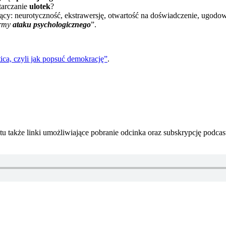
tarczanie
ulotek
?
cy: neurotyczność, ekstrawersję, otwartość na doświadczenie, ugodow
ormy
ataku psychologicznego
”.
ca, czyli jak popsuć demokrację”
.
 także linki umożliwiające pobranie odcinka oraz subskrypcję podcas