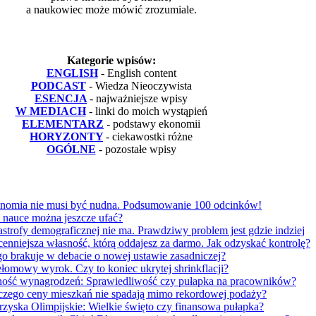
a naukowiec może mówić zrozumiale.
Kategorie wpisów:
ENGLISH
- English content
PODCAST
- Wiedza Nieoczywista
ESENCJA
- najważniejsze wpisy
W MEDIACH
- linki do moich wystąpień
ELEMENTARZ
- podstawy ekonomii
HORYZONTY
- ciekawostki różne
OGÓLNE
- pozostałe wpisy
omia nie musi być nudna. Podsumowanie 100 odcinków!
nauce można jeszcze ufać?
trofy demograficznej nie ma. Prawdziwy problem jest gdzie indziej
nniejsza własność, którą oddajesz za darmo. Jak odzyskać kontrolę?
go brakuje w debacie o nowej ustawie zasadniczej?
omowy wyrok. Czy to koniec ukrytej shrinkflacji?
ść wynagrodzeń: Sprawiedliwość czy pułapka na pracowników?
zego ceny mieszkań nie spadają mimo rekordowej podaży?
zyska Olimpijskie: Wielkie święto czy finansowa pułapka?