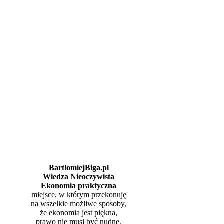
BartlomiejBiga.pl
Wiedza Nieoczywista
Ekonomia praktyczna
miejsce, w którym przekonuję
na wszelkie możliwe sposoby,
że ekonomia jest piękna,
prawo nie musi być nudne,