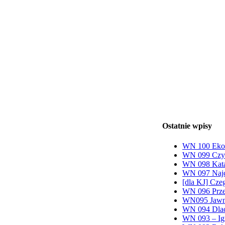
Ostatnie wpisy
WN 100 Ekon
WN 099 Czy 
WN 098 Katas
WN 097 Najce
[dla KJ] Cze
WN 096 Przeł
WN095 Jawno
WN 094 Dlac
WN 093 – Igr