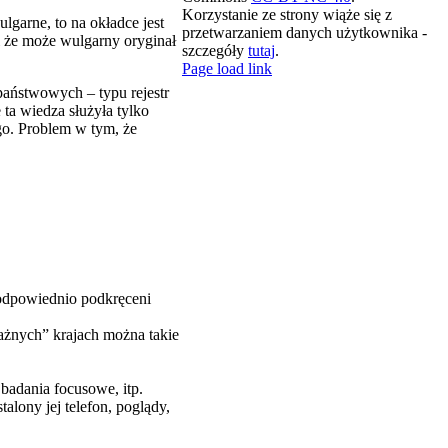
Korzystanie ze strony wiąże się z
lgarne, to na okładce jest
przetwarzaniem danych użytkownika -
 i że może wulgarny oryginał
szczegóły
tutaj
.
X
LinkedIn
Spotify
YouTube
Email
Rss
Page load link
 państwowych – typu rejestr
ta wiedza służyła tylko
go. Problem w tym, że
 odpowiednio podkręceni
ażnych” krajach można takie
badania focusowe, itp.
alony jej telefon, poglądy,