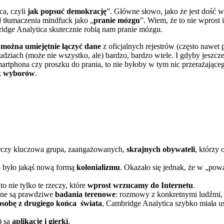
a, czyli
jak popsuć demokrację
”. Główne słowo, jako że jest dość wu
ł tłumaczenia mindfuck jako „
pranie mózgu
”. Wiem, że to nie wprost
ridge Analytica skutecznie robią nam pranie mózgu.
 można umiejętnie łączyć dane
z oficjalnych rejestrów (często nawet
iach (może nie wszystko, ale) bardzo, bardzo wiele. I gdyby jeszcze 
rtphona czy proszku do prania, to nie byłoby w tym nic przerażające
ik wyborów
.
tarczy kluczowa grupa, zaangażowanych,
skrajnych obywateli
, którzy
 było jakąś nową formą
kolonializmu
. Okazało się jednak, że w „pow
o nie tylko te rzeczy, które
wprost wrzucamy do Internetu
.
ione są prawdziwe
badania terenowe
: rozmowy z konkretnymi ludźmi, 
sobę z drugiego końca
świata
, Cambridge Analytica szybko miała ust
) są
aplikacje i gierki
.