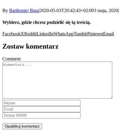
By
Bartłomiej Biga
|
2020-05-03T20:42:43+02:00
3 maja, 2020
|
Wybierz, gdzie chcesz podzielić się tą treścią.
Facebook
X
Reddit
LinkedIn
WhatsApp
Tumblr
Pinterest
Email
Zostaw komentarz
Comment