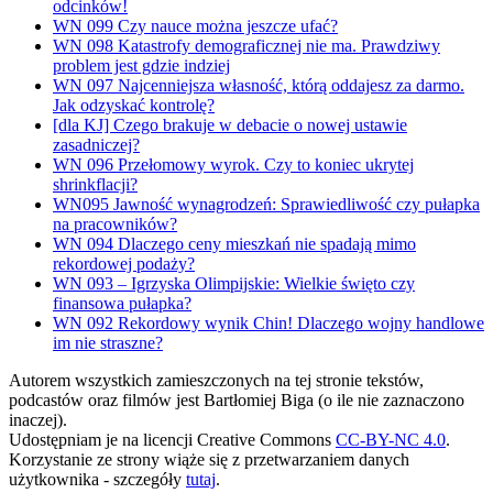
odcinków!
WN 099 Czy nauce można jeszcze ufać?
WN 098 Katastrofy demograficznej nie ma. Prawdziwy
problem jest gdzie indziej
WN 097 Najcenniejsza własność, którą oddajesz za darmo.
Jak odzyskać kontrolę?
[dla KJ] Czego brakuje w debacie o nowej ustawie
zasadniczej?
WN 096 Przełomowy wyrok. Czy to koniec ukrytej
shrinkflacji?
WN095 Jawność wynagrodzeń: Sprawiedliwość czy pułapka
na pracowników?
WN 094 Dlaczego ceny mieszkań nie spadają mimo
rekordowej podaży?
WN 093 – Igrzyska Olimpijskie: Wielkie święto czy
finansowa pułapka?
WN 092 Rekordowy wynik Chin! Dlaczego wojny handlowe
im nie straszne?
Autorem wszystkich zamieszczonych na tej stronie tekstów,
podcastów oraz filmów jest Bartłomiej Biga (o ile nie zaznaczono
inaczej).
Udostępniam je na licencji Creative Commons
CC-BY-NC 4.0
.
Korzystanie ze strony wiąże się z przetwarzaniem danych
użytkownika - szczegóły
tutaj
.