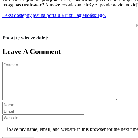
mogą nas
uratować
? A może rozwiązanie leży zupełnie gdzie indziej
Tekst dostępny jest na portalu Klubu Jagiellońskiego.
B
Podaj tę wiedzę dalej:
Leave A Comment
Comment
Save my name, email, and website in this browser for the next tim