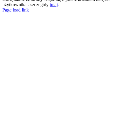
użytkownika - szczegóły
tutaj
.
X
LinkedIn
Spotify
YouTube
Email
Rss
Page load link