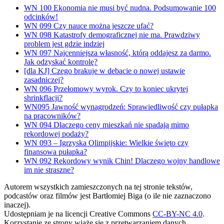
WN 100 Ekonomia nie musi być nudna. Podsumowanie 100
odcinków!
WN 099 Czy nauce można jeszcze ufać?
WN 098 Katastrofy demograficznej nie ma. Prawdziwy
problem jest gdzie indziej
WN 097 Najcenniejsza własność, którą oddajesz za darmo.
Jak odzyskać kontrolę?
[dla KJ] Czego brakuje w debacie o nowej ustawie
zasadniczej?
WN 096 Przełomowy wyrok. Czy to koniec ukrytej
shrinkflacji?
WN095 Jawność wynagrodzeń: Sprawiedliwość czy pułapka
na pracowników?
WN 094 Dlaczego ceny mieszkań nie spadają mimo
rekordowej podaży?
WN 093 – Igrzyska Olimpijskie: Wielkie święto czy
finansowa pułapka?
WN 092 Rekordowy wynik Chin! Dlaczego wojny handlowe
im nie straszne?
Autorem wszystkich zamieszczonych na tej stronie tekstów,
podcastów oraz filmów jest Bartłomiej Biga (o ile nie zaznaczono
inaczej).
Udostępniam je na licencji Creative Commons
CC-BY-NC 4.0
.
Korzystanie ze strony wiąże się z przetwarzaniem danych