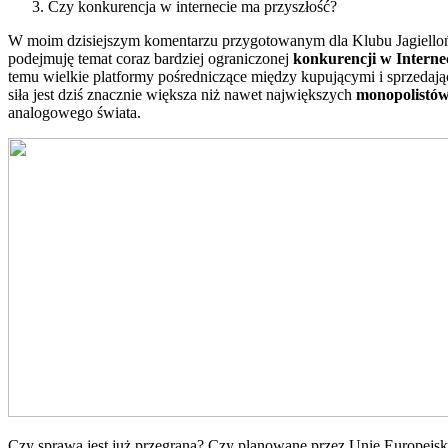
Czy konkurencja w internecie ma przyszłość?
W moim dzisiejszym komentarzu przygotowanym dla Klubu Jagiello
podejmuję temat coraz bardziej ograniczonej
konkurencji w Interne
temu wielkie platformy pośredniczące między kupującymi i sprzedają
siła jest dziś znacznie większa niż nawet największych
monopolistó
analogowego świata.
Czy sprawa jest już przegrana? Czy planowane przez Unię Europejsk