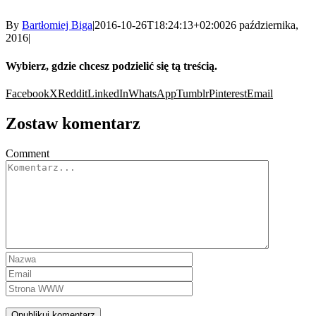
By
Bartłomiej Biga
|
2016-10-26T18:24:13+02:00
26 października,
2016
|
Wybierz, gdzie chcesz podzielić się tą treścią.
Facebook
X
Reddit
LinkedIn
WhatsApp
Tumblr
Pinterest
Email
Zostaw komentarz
Comment