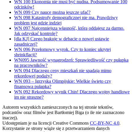
WN 100 Ekonomia nie musi być nudna. Podsumowanie 100
odcinków!
WN 099 Czy nauce można jeszcze ufać?
WN 098 Katastrofy demograficznej nie ma. Prawdziwy
problem jest gdzie indziej
WN 097 Najcenniejsza własność, którą oddajesz za darmo.
Jak odzyskać kontrolę?
[dla KJ] Czego brakuje w debacie o nowej ustawie
zasadniczej?
WN 096 Przełomowy wyrok. Czy to koniec ukrytej
shrinkflacji?
WN095 Jawność wynagrodzeń: Sprawiedliwość czy pułapka
na pracowników?
WN 094 Dlaczego ceny mieszkań nie spadają mimo
rekordowej podaży?
WN 093 – Igrzyska Olimpijskie: Wielkie święto czy
finansowa pułapka?
WN 092 Rekordowy wynik Chin! Dlaczego wojny handlowe
im nie straszne?
Autorem wszystkich zamieszczonych na tej stronie tekstów,
podcastów oraz filmów jest Bartłomiej Biga (o ile nie zaznaczono
inaczej).
Udostępniam je na licencji Creative Commons
CC-BY-NC 4.0
.
Korzystanie ze strony wiąże się z przetwarzaniem danych