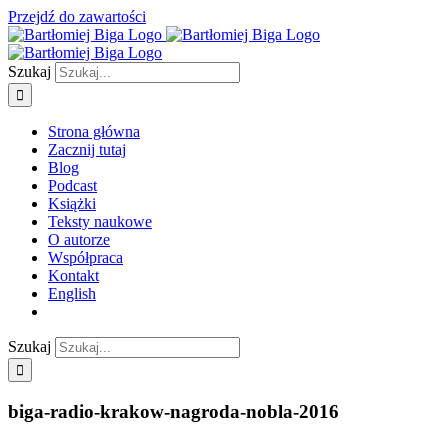
Przejdź do zawartości
Szukaj
Strona główna
Zacznij tutaj
Blog
Podcast
Książki
Teksty naukowe
O autorze
Współpraca
Kontakt
English
Szukaj
biga-radio-krakow-nagroda-nobla-2016