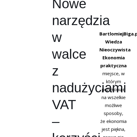
Nowe
narzędzia
w
BartlomiejBiga.p
Wiedza
walce
Nieoczywista
Ekonomia
praktyczna
z
miejsce, w
którym
nadużyciami
przekonuję
na wszelkie
VAT
możliwe
sposoby,
–
że ekonomia
jest piękna,