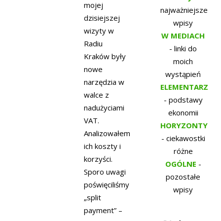
mojej
najważniejsze
dzisiejszej
wpisy
wizyty w
W MEDIACH
Radiu
- linki do
Kraków były
moich
nowe
wystąpień
narzędzia w
ELEMENTARZ
walce z
- podstawy
nadużyciami
ekonomii
VAT.
HORYZONTY
Analizowałem
- ciekawostki
ich koszty i
różne
korzyści.
OGÓLNE
-
Sporo uwagi
pozostałe
poświęciliśmy
wpisy
„split
payment” –