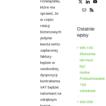
rozwiązaniu,
które ma
sprawić, że
w części
relacji
Ostatnie
biznesowych
wpisy
jedynie
kwota netto
WN 100
zapłaconej
Ekonomia
faktury
nie musi
będzie w
być
swobodnej
nudna.
dyspozycji
Podsumowanie
kontrahenta.
100
VAT będzie
odcinków!
natomiast na
odrębnym
WN 099
koncie