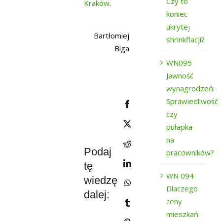
Czy to
Kraków
.
koniec
ukrytej
Bartłomiej
shrinkflacji?
Biga
WN095
Jawność
wynagrodzeń:
Sprawiedliwość
czy
pułapka
na
Podaj
pracowników?
tę
WN 094
wiedzę
Dlaczego
dalej:
ceny
mieszkań