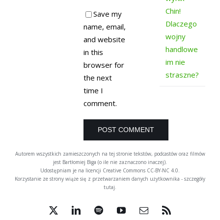
Chin!
Save my
Dlaczego
name, email,
wojny
and website
handlowe
in this
im nie
browser for
straszne?
the next
time I
comment.
Autorem wszystkich zamieszczonych na tej stronie tekstów, podcastów oraz filmów
jest Bartłomiej Biga (o ile nie zaznaczono inaczej).
Udostępniam je na licencji Creative Commons
CC-BY-NC 4.0
.
Korzystanie ze strony wiąże się z przetwarzaniem danych użytkownika - szczegóły
tutaj
.
X
LinkedIn
Spotify
YouTube
Email
Rss