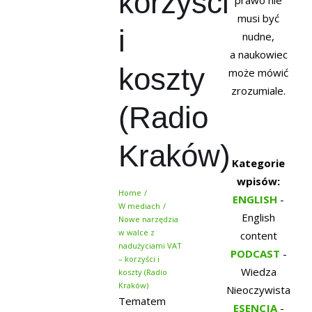
korzyści
prawo nie
musi być
i
nudne,
a naukowiec
koszty
może mówić
zrozumiale.
(Radio
Kraków)
Kategorie
wpisów:
Home
ENGLISH
-
W mediach
English
Nowe narzędzia
w walce z
content
nadużyciami VAT
PODCAST
-
– korzyści i
Wiedza
koszty (Radio
Kraków)
Nieoczywista
Tematem
ESENCJA
-