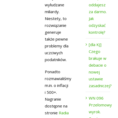
oddajesz
wyłudzane
za darmo.
miliardy.
Jak
Niestety, to
odzyskać
rozwiązanie
kontrolę?
generuje
także pewne
[dla KJ]
problemy dla
Czego
uczciwych
brakuje w
podatników.
debacie o
Ponadto
nowej
rozmawialiśmy
ustawie
m.in. o inflacji
zasadniczej?
i 500+.
WN 096
Nagranie
Przełomowy
dostępne na
wyrok.
stronie
Radia