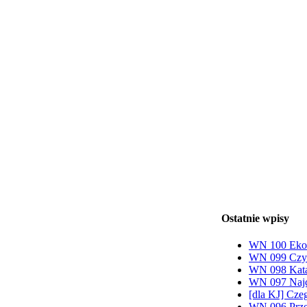
Ostatnie wpisy
WN 100 Ekon
WN 099 Czy 
WN 098 Katas
WN 097 Najce
[dla KJ] Cze
WN 096 Przeł