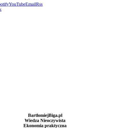
otify
YouTube
Email
Rss
k
BartlomiejBiga.pl
Wiedza Nieoczywista
Ekonomia praktyczna