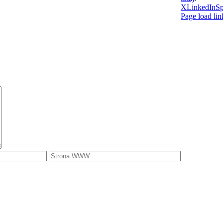
X
LinkedIn
Sp
Page load lin