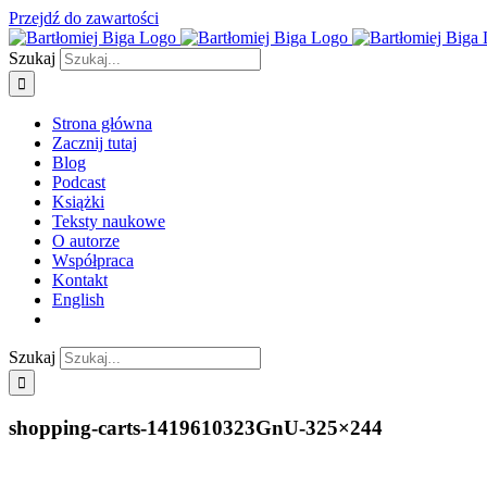
Przejdź do zawartości
Szukaj
Strona główna
Zacznij tutaj
Blog
Podcast
Książki
Teksty naukowe
O autorze
Współpraca
Kontakt
English
Szukaj
shopping-carts-1419610323GnU-325×244