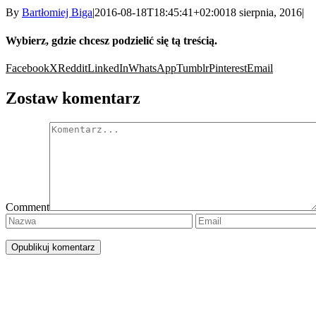
By
Bartłomiej Biga
|
2016-08-18T18:45:41+02:00
18 sierpnia, 2016
|
Wybierz, gdzie chcesz podzielić się tą treścią.
Facebook
X
Reddit
LinkedIn
WhatsApp
Tumblr
Pinterest
Email
Zostaw komentarz
Comment