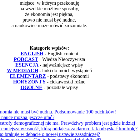
miejsce, w którym przekonuję
na wszelkie możliwe sposoby,
że ekonomia jest piękna,
prawo nie musi być nudne,
a naukowiec może mówić zrozumiale.
Kategorie wpisów:
ENGLISH
- English content
PODCAST
- Wiedza Nieoczywista
ESENCJA
- najważniejsze wpisy
W MEDIACH
- linki do moich wystąpień
ELEMENTARZ
- podstawy ekonomii
HORYZONTY
- ciekawostki różne
OGÓLNE
- pozostałe wpisy
omia nie musi być nudna. Podsumowanie 100 odcinków!
nauce można jeszcze ufać?
trofy demograficznej nie ma. Prawdziwy problem jest gdzie indziej
nniejsza własność, którą oddajesz za darmo. Jak odzyskać kontrolę?
go brakuje w debacie o nowej ustawie zasadniczej?
omowy wyrok. Czy to koniec ukrytej shrinkflacji?