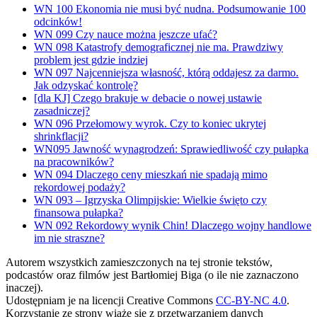
WN 100 Ekonomia nie musi być nudna. Podsumowanie 100
odcinków!
WN 099 Czy nauce można jeszcze ufać?
WN 098 Katastrofy demograficznej nie ma. Prawdziwy
problem jest gdzie indziej
WN 097 Najcenniejsza własność, którą oddajesz za darmo.
Jak odzyskać kontrolę?
[dla KJ] Czego brakuje w debacie o nowej ustawie
zasadniczej?
WN 096 Przełomowy wyrok. Czy to koniec ukrytej
shrinkflacji?
WN095 Jawność wynagrodzeń: Sprawiedliwość czy pułapka
na pracowników?
WN 094 Dlaczego ceny mieszkań nie spadają mimo
rekordowej podaży?
WN 093 – Igrzyska Olimpijskie: Wielkie święto czy
finansowa pułapka?
WN 092 Rekordowy wynik Chin! Dlaczego wojny handlowe
im nie straszne?
Autorem wszystkich zamieszczonych na tej stronie tekstów,
podcastów oraz filmów jest Bartłomiej Biga (o ile nie zaznaczono
inaczej).
Udostępniam je na licencji Creative Commons
CC-BY-NC 4.0
.
Korzystanie ze strony wiąże się z przetwarzaniem danych