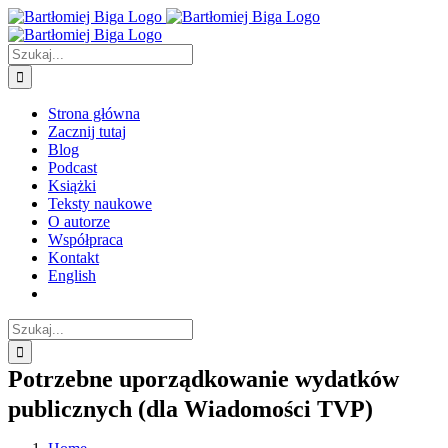
Przejdź
do
zawartości
Szukaj
Strona główna
Zacznij tutaj
Blog
Podcast
Książki
Teksty naukowe
O autorze
Współpraca
Kontakt
English
Szukaj
Potrzebne uporządkowanie wydatków
publicznych (dla Wiadomości TVP)