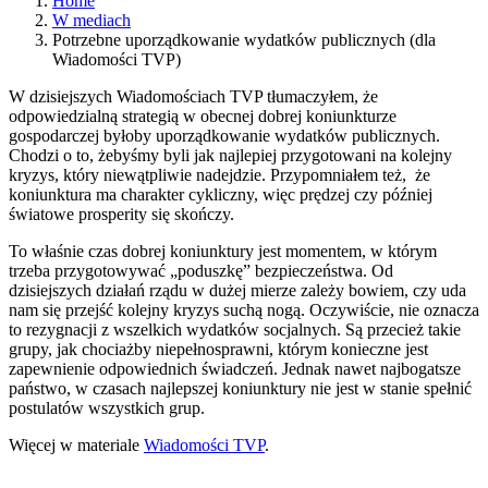
Home
W mediach
Potrzebne uporządkowanie wydatków publicznych (dla
Wiadomości TVP)
W dzisiejszych Wiadomościach TVP tłumaczyłem, że
odpowiedzialną strategią w obecnej dobrej koniunkturze
gospodarczej byłoby uporządkowanie wydatków publicznych.
Chodzi o to, żebyśmy byli jak najlepiej przygotowani na kolejny
kryzys, który niewątpliwie nadejdzie. Przypomniałem też, że
koniunktura ma charakter cykliczny, więc prędzej czy później
światowe prosperity się skończy.
To właśnie czas dobrej koniunktury jest momentem, w którym
trzeba przygotowywać „poduszkę” bezpieczeństwa. Od
dzisiejszych działań rządu w dużej mierze zależy bowiem, czy uda
nam się przejść kolejny kryzys suchą nogą. Oczywiście, nie oznacza
to rezygnacji z wszelkich wydatków socjalnych. Są przecież takie
grupy, jak chociażby niepełnosprawni, którym konieczne jest
zapewnienie odpowiednich świadczeń. Jednak nawet najbogatsze
państwo, w czasach najlepszej koniunktury nie jest w stanie spełnić
postulatów wszystkich grup.
Więcej w materiale
Wiadomości TVP
.