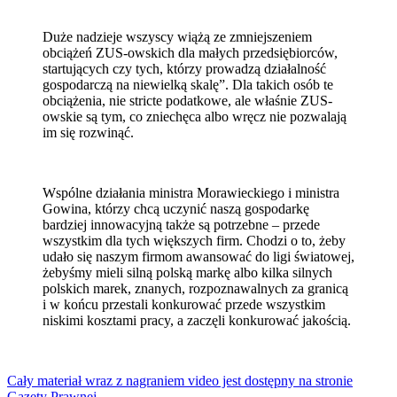
Duże nadzieje wszyscy wiążą ze zmniejszeniem
obciążeń ZUS-owskich dla małych przedsiębiorców,
startujących czy tych, którzy prowadzą działalność
gospodarczą na niewielką skalę”. Dla takich osób te
obciążenia, nie stricte podatkowe, ale właśnie ZUS-
owskie są tym, co zniechęca albo wręcz nie pozwalają
im się rozwinąć.
Wspólne działania ministra Morawieckiego i ministra
Gowina, którzy chcą uczynić naszą gospodarkę
bardziej innowacyjną także są potrzebne – przede
wszystkim dla tych większych firm. Chodzi o to, żeby
udało się naszym firmom awansować do ligi światowej,
żebyśmy mieli silną polską markę albo kilka silnych
polskich marek, znanych, rozpoznawalnych za granicą
i w końcu przestali konkurować przede wszystkim
niskimi kosztami pracy, a zaczęli konkurować jakością.
Cały materiał wraz z nagraniem video jest dostępny na stronie
Gazety Prawnej.