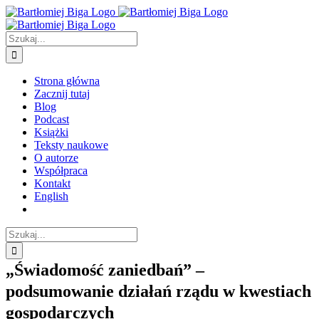
Przejdź
do
zawartości
Szukaj
Strona główna
Zacznij tutaj
Blog
Podcast
Książki
Teksty naukowe
O autorze
Współpraca
Kontakt
English
Szukaj
„Świadomość zaniedbań” –
podsumowanie działań rządu w kwestiach
gospodarczych