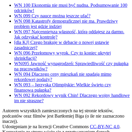
WN 100 Ekonomia nie musi być nudna. Podsumowanie 100
odcinków!
WN 099 Czy nauce można jeszcze ufać?
WN 098 Katastrofy demograficznej nie ma. Prawdziwy
problem jest gdzie indziej
WN 097 Najcenniejsza własność, którą oddajesz za darmo.
Jak odzyskać kontrolę?
[dla KJ] Czego brakuje w debacie o nowej ustawie
zasadniczej?
WN 096 Przełomowy wyrok. Czy to koniec ukrytej
shrinkflacji?
WN095 Jawność wynagrodzeń: Sprawiedliwość czy pułapka
na pracowników?
WN 094 Dlaczego ceny mieszkań nie spadają mimo
rekordowej podaży?
WN 093 – Igrzyska Olimpijskie: Wielkie święto czy
finansowa pułapka?
WN 092 Rekordowy wynik Chin! Dlaczego wojny handlowe
im nie straszne?
Autorem wszystkich zamieszczonych na tej stronie tekstów,
podcastów oraz filmów jest Bartłomiej Biga (o ile nie zaznaczono
inaczej).
Udostępniam je na licencji Creative Commons
CC-BY-NC 4.0
.
Korzystanie ze strony wiąże się z przetwarzaniem danych