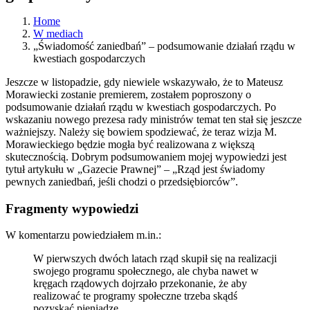
Home
W mediach
„Świadomość zaniedbań” – podsumowanie działań rządu w
kwestiach gospodarczych
Jeszcze w listopadzie, gdy niewiele wskazywało, że to Mateusz
Morawiecki zostanie premierem, zostałem poproszony o
podsumowanie działań rządu w kwestiach gospodarczych. Po
wskazaniu nowego prezesa rady ministrów temat ten stał się jeszcze
ważniejszy. Należy się bowiem spodziewać, że teraz wizja M.
Morawieckiego będzie mogła być realizowana z większą
skutecznością. Dobrym podsumowaniem mojej wypowiedzi jest
tytuł artykułu w „Gazecie Prawnej” – „Rząd jest świadomy
pewnych zaniedbań, jeśli chodzi o przedsiębiorców”.
Fragmenty wypowiedzi
W komentarzu powiedziałem m.in.:
W pierwszych dwóch latach rząd skupił się na realizacji
swojego programu społecznego, ale chyba nawet w
kręgach rządowych dojrzało przekonanie, że aby
realizować te programy społeczne trzeba skądś
pozyskać pieniądze.