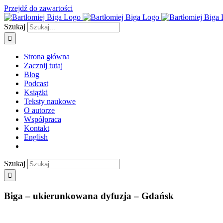
Przejdź do zawartości
Szukaj
Strona główna
Zacznij tutaj
Blog
Podcast
Książki
Teksty naukowe
O autorze
Współpraca
Kontakt
English
Szukaj
Biga – ukierunkowana dyfuzja – Gdańsk