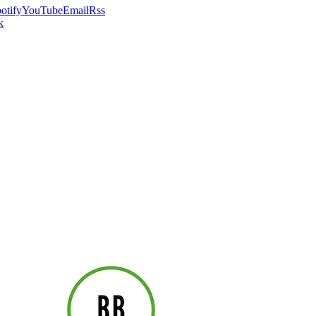
otify
YouTube
Email
Rss
k