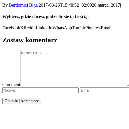
By
Bartłomiej Biga
|
2017-03-26T15:48:52+02:00
26 marca, 2017
|
Wybierz, gdzie chcesz podzielić się tą treścią.
Facebook
X
Reddit
LinkedIn
WhatsApp
Tumblr
Pinterest
Email
Zostaw komentarz
Comment