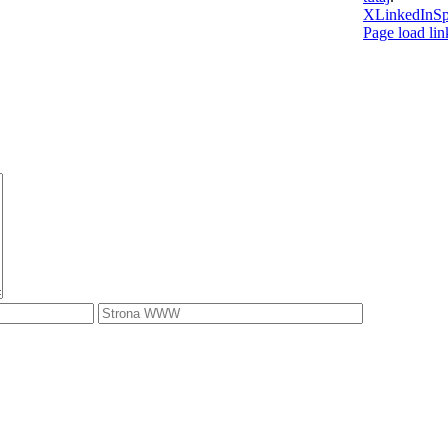
X
LinkedIn
Sp
Page load lin