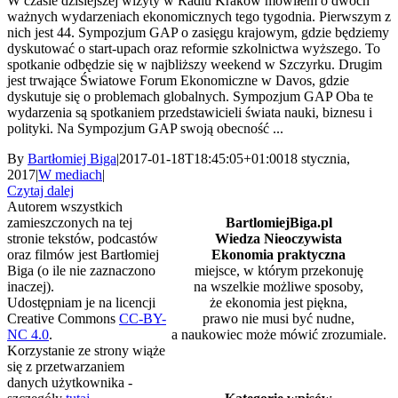
W czasie dzisiejszej wizyty w Radiu Kraków mówiłem o dwóch
ważnych wydarzeniach ekonomicznych tego tygodnia. Pierwszym z
nich jest 44. Sympozjum GAP o zasięgu krajowym, gdzie będziemy
dyskutować o start-upach oraz reformie szkolnictwa wyższego. To
spotkanie odbędzie się w najbliższy weekend w Szczyrku. Drugim
jest trwające Światowe Forum Ekonomiczne w Davos, gdzie
dyskutuje się o problemach globalnych. Sympozjum GAP Oba te
wydarzenia są spotkaniem przedstawicieli świata nauki, biznesu i
polityki. Na Sympozjum GAP swoją obecność ...
By
Bartłomiej Biga
|
2017-01-18T18:45:05+01:00
18 stycznia,
2017
|
W mediach
|
Czytaj dalej
Autorem wszystkich
zamieszczonych na tej
BartlomiejBiga.pl
stronie tekstów, podcastów
Wiedza Nieoczywista
oraz filmów jest Bartłomiej
Ekonomia praktyczna
Biga (o ile nie zaznaczono
miejsce, w którym przekonuję
inaczej).
na wszelkie możliwe sposoby,
Udostępniam je na licencji
że ekonomia jest piękna,
Creative Commons
CC-BY-
prawo nie musi być nudne,
NC 4.0
.
a naukowiec może mówić zrozumiale.
Korzystanie ze strony wiąże
się z przetwarzaniem
danych użytkownika -