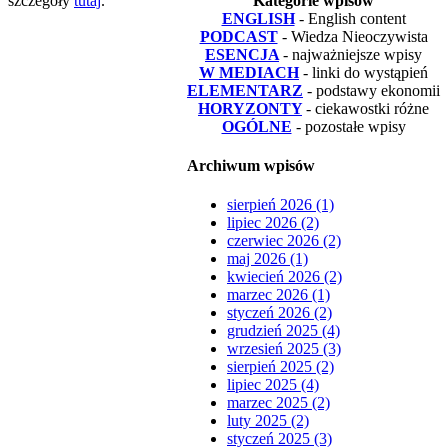
szczegóły
tutaj
.
Kategorie wpisów
ENGLISH
- English content
PODCAST
- Wiedza Nieoczywista
ESENCJA
- najważniejsze wpisy
W MEDIACH
- linki do wystąpień
ELEMENTARZ
- podstawy ekonomii
HORYZONTY
- ciekawostki różne
OGÓLNE
- pozostałe wpisy
Archiwum wpisów
sierpień 2026 (1)
lipiec 2026 (2)
czerwiec 2026 (2)
maj 2026 (1)
kwiecień 2026 (2)
marzec 2026 (1)
styczeń 2026 (2)
grudzień 2025 (4)
wrzesień 2025 (3)
sierpień 2025 (2)
lipiec 2025 (4)
marzec 2025 (2)
luty 2025 (2)
styczeń 2025 (3)