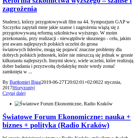
Reforma szkolnictwa wyższego – szanse i
zagrożenia
Studenci, którzy przygotowywali film na 44. Sympozjum GAP w
Szczyrku zapytali mnie jakie szanse i zagrożenia wiążą się z
przygotowywaną reformą szkolnictwa wyższego. W moim
przekonaniu, przy realizacji - niewątpliwie słusznego - celu, jakim
jest awans najlepszych polskich uczelni do grona
światowych liderów, mogą się pojawić znaczne problemy dla
dobrych polskich jednostek, które nie mieszczą się jednak w gronie
kilkunastu najlepszych. Innymi słowy, wiele uczelni, które realizują
dobre badania i przyzwoitą dydaktykę może wtedy zostać
zamknięta w ...
By
Bartłomiej Biga
|
2019-06-27T20:02:01+02:00
22 stycznia,
2017
|
Horyzonty
|
Czytaj dalej
Światowe Forum Ekonomiczne: nauka +
biznes + polityka (Radio Kraków)