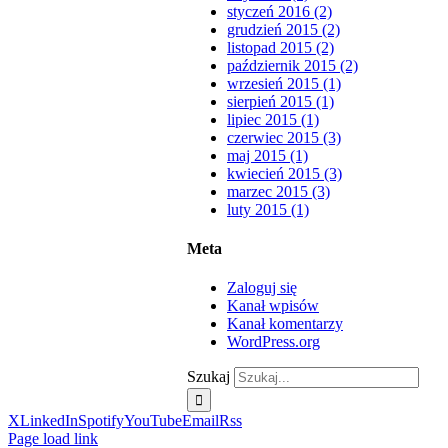
styczeń 2016 (2)
grudzień 2015 (2)
listopad 2015 (2)
październik 2015 (2)
wrzesień 2015 (1)
sierpień 2015 (1)
lipiec 2015 (1)
czerwiec 2015 (3)
maj 2015 (1)
kwiecień 2015 (3)
marzec 2015 (3)
luty 2015 (1)
Meta
Zaloguj się
Kanał wpisów
Kanał komentarzy
WordPress.org
Szukaj
X
LinkedIn
Spotify
YouTube
Email
Rss
Page load link