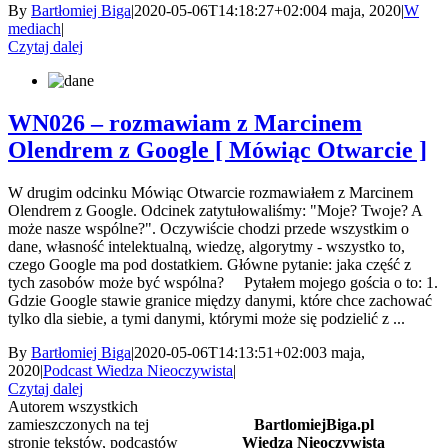
By
Bartłomiej Biga
|
2020-05-06T14:18:27+02:00
4 maja, 2020
|
W
mediach
|
Czytaj dalej
WN026 – rozmawiam z Marcinem
Olendrem z Google [ Mówiąc Otwarcie ]
W drugim odcinku Mówiąc Otwarcie rozmawiałem z Marcinem
Olendrem z Google. Odcinek zatytułowaliśmy: "Moje? Twoje? A
może nasze wspólne?". Oczywiście chodzi przede wszystkim o
dane, własność intelektualną, wiedzę, algorytmy - wszystko to,
czego Google ma pod dostatkiem. Główne pytanie: jaka część z
tych zasobów może być wspólna? Pytałem mojego gościa o to: 1.
Gdzie Google stawie granice między danymi, które chce zachować
tylko dla siebie, a tymi danymi, którymi może się podzielić z ...
By
Bartłomiej Biga
|
2020-05-06T14:13:51+02:00
3 maja,
2020
|
Podcast Wiedza Nieoczywista
|
Czytaj dalej
Autorem wszystkich
zamieszczonych na tej
BartlomiejBiga.pl
stronie tekstów, podcastów
Wiedza Nieoczywista