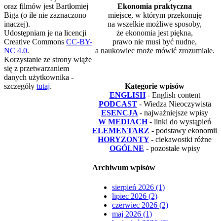
oraz filmów jest Bartłomiej
Ekonomia praktyczna
Biga (o ile nie zaznaczono
miejsce, w którym przekonuję
inaczej).
na wszelkie możliwe sposoby,
Udostępniam je na licencji
że ekonomia jest piękna,
Creative Commons
CC-BY-
prawo nie musi być nudne,
NC 4.0
.
a naukowiec może mówić zrozumiale.
Korzystanie ze strony wiąże
się z przetwarzaniem
danych użytkownika -
szczegóły
tutaj
.
Kategorie wpisów
ENGLISH
- English content
PODCAST
- Wiedza Nieoczywista
ESENCJA
- najważniejsze wpisy
W MEDIACH
- linki do wystąpień
ELEMENTARZ
- podstawy ekonomii
HORYZONTY
- ciekawostki różne
OGÓLNE
- pozostałe wpisy
Archiwum wpisów
sierpień 2026 (1)
lipiec 2026 (2)
czerwiec 2026 (2)
maj 2026 (1)