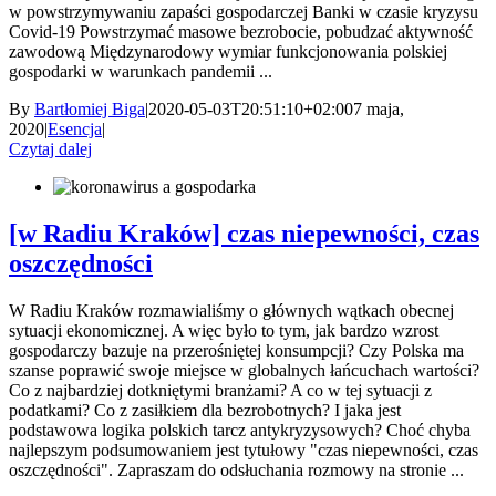
w powstrzymywaniu zapaści gospodarczej Banki w czasie kryzysu
Covid-19 Powstrzymać masowe bezrobocie, pobudzać aktywność
zawodową Międzynarodowy wymiar funkcjonowania polskiej
gospodarki w warunkach pandemii ...
By
Bartłomiej Biga
|
2020-05-03T20:51:10+02:00
7 maja,
2020
|
Esencja
|
Czytaj dalej
[w Radiu Kraków] czas niepewności, czas
oszczędności
W Radiu Kraków rozmawialiśmy o głównych wątkach obecnej
sytuacji ekonomicznej. A więc było to tym, jak bardzo wzrost
gospodarczy bazuje na przerośniętej konsumpcji? Czy Polska ma
szanse poprawić swoje miejsce w globalnych łańcuchach wartości?
Co z najbardziej dotkniętymi branżami? A co w tej sytuacji z
podatkami? Co z zasiłkiem dla bezrobotnych? I jaka jest
podstawowa logika polskich tarcz antykryzysowych? Choć chyba
najlepszym podsumowaniem jest tytułowy "czas niepewności, czas
oszczędności". Zapraszam do odsłuchania rozmowy na stronie ...