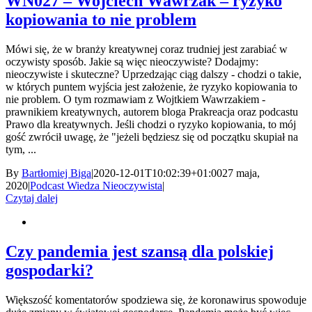
WN027 – Wojciech Wawrzak – ryzyko
kopiowania to nie problem
Mówi się, że w branży kreatywnej coraz trudniej jest zarabiać w
oczywisty sposób. Jakie są więc nieoczywiste? Dodajmy:
nieoczywiste i skuteczne? Uprzedzając ciąg dalszy - chodzi o takie,
w których puntem wyjścia jest założenie, że ryzyko kopiowania to
nie problem. O tym rozmawiam z Wojtkiem Wawrzakiem -
prawnikiem kreatywnych, autorem bloga Prakreacja oraz podcastu
Prawo dla kreatywnych. Jeśli chodzi o ryzyko kopiowania, to mój
gość zwrócił uwagę, że "jeżeli będziesz się od początku skupiał na
tym, ...
By
Bartłomiej Biga
|
2020-12-01T10:02:39+01:00
27 maja,
2020
|
Podcast Wiedza Nieoczywista
|
Czytaj dalej
Czy pandemia jest szansą dla polskiej
gospodarki?
Większość komentatorów spodziewa się, że koronawirus spowoduje