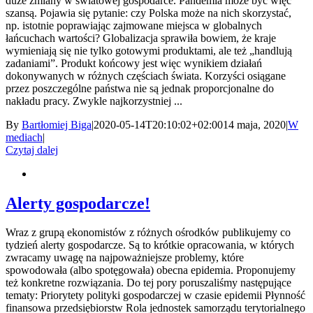
duże zmiany w światowej gospodarce. Pandemia może być więc
szansą. Pojawia się pytanie: czy Polska może na nich skorzystać,
np. istotnie poprawiając zajmowane miejsca w globalnych
łańcuchach wartości? Globalizacja sprawiła bowiem, że kraje
wymieniają się nie tylko gotowymi produktami, ale też „handlują
zadaniami”. Produkt końcowy jest więc wynikiem działań
dokonywanych w różnych częściach świata. Korzyści osiągane
przez poszczególne państwa nie są jednak proporcjonalne do
nakładu pracy. Zwykle najkorzystniej ...
By
Bartłomiej Biga
|
2020-05-14T20:10:02+02:00
14 maja, 2020
|
W
mediach
|
Czytaj dalej
Alerty gospodarcze!
Wraz z grupą ekonomistów z różnych ośrodków publikujemy co
tydzień alerty gospodarcze. Są to krótkie opracowania, w których
zwracamy uwagę na najpoważniejsze problemy, które
spowodowała (albo spotęgowała) obecna epidemia. Proponujemy
też konkretne rozwiązania. Do tej pory poruszaliśmy następujące
tematy: Priorytety polityki gospodarczej w czasie epidemii Płynność
finansowa przedsiębiorstw Rola jednostek samorządu terytorialnego