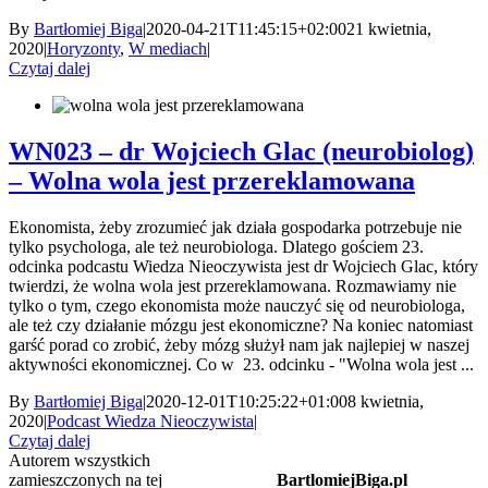
By
Bartłomiej Biga
|
2020-04-21T11:45:15+02:00
21 kwietnia,
2020
|
Horyzonty
,
W mediach
|
Czytaj dalej
WN023 – dr Wojciech Glac (neurobiolog)
– Wolna wola jest przereklamowana
Ekonomista, żeby zrozumieć jak działa gospodarka potrzebuje nie
tylko psychologa, ale też neurobiologa. Dlatego gościem 23.
odcinka podcastu Wiedza Nieoczywista jest dr Wojciech Glac, który
twierdzi, że wolna wola jest przereklamowana. Rozmawiamy nie
tylko o tym, czego ekonomista może nauczyć się od neurobiologa,
ale też czy działanie mózgu jest ekonomiczne? Na koniec natomiast
garść porad co zrobić, żeby mózg służył nam jak najlepiej w naszej
aktywności ekonomicznej. Co w 23. odcinku - "Wolna wola jest ...
By
Bartłomiej Biga
|
2020-12-01T10:25:22+01:00
8 kwietnia,
2020
|
Podcast Wiedza Nieoczywista
|
Czytaj dalej
Autorem wszystkich
zamieszczonych na tej
BartlomiejBiga.pl