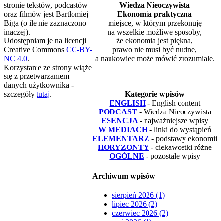
stronie tekstów, podcastów
Wiedza Nieoczywista
oraz filmów jest Bartłomiej
Ekonomia praktyczna
Biga (o ile nie zaznaczono
miejsce, w którym przekonuję
inaczej).
na wszelkie możliwe sposoby,
Udostępniam je na licencji
że ekonomia jest piękna,
Creative Commons
CC-BY-
prawo nie musi być nudne,
NC 4.0
.
a naukowiec może mówić zrozumiale.
Korzystanie ze strony wiąże
się z przetwarzaniem
danych użytkownika -
szczegóły
tutaj
.
Kategorie wpisów
ENGLISH
- English content
PODCAST
- Wiedza Nieoczywista
ESENCJA
- najważniejsze wpisy
W MEDIACH
- linki do wystąpień
ELEMENTARZ
- podstawy ekonomii
HORYZONTY
- ciekawostki różne
OGÓLNE
- pozostałe wpisy
Archiwum wpisów
sierpień 2026 (1)
lipiec 2026 (2)
czerwiec 2026 (2)