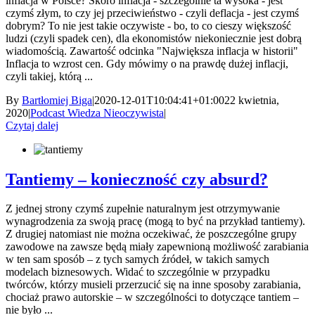
inflacja w Polsce? Skoro inflacja - szczególnie ta wysoka - jest
czymś złym, to czy jej przeciwieństwo - czyli deflacja - jest czymś
dobrym? To nie jest takie oczywiste - bo, to co cieszy większość
ludzi (czyli spadek cen), dla ekonomistów niekoniecznie jest dobrą
wiadomością. Zawartość odcinka "Największa inflacja w historii"
Inflacja to wzrost cen. Gdy mówimy o na prawdę dużej inflacji,
czyli takiej, którą ...
By
Bartłomiej Biga
|
2020-12-01T10:04:41+01:00
22 kwietnia,
2020
|
Podcast Wiedza Nieoczywista
|
Czytaj dalej
Tantiemy – konieczność czy absurd?
Z jednej strony czymś zupełnie naturalnym jest otrzymywanie
wynagrodzenia za swoją pracę (mogą to być na przykład tantiemy).
Z drugiej natomiast nie można oczekiwać, że poszczególne grupy
zawodowe na zawsze będą miały zapewnioną możliwość zarabiania
w ten sam sposób – z tych samych źródeł, w takich samych
modelach biznesowych. Widać to szczególnie w przypadku
twórców, którzy musieli przerzucić się na inne sposoby zarabiania,
chociaż prawo autorskie – w szczególności to dotyczące tantiem –
nie było ...