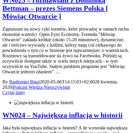
WN025 – rozmawiam z Dominiką
Bettman – prezes Siemens Polska [
Mówiąc Otwarcie ]
Zapraszam na nowy cykl rozmów, które prowadzę w ramach ruchu
ekonomii wartości Open Eyes Economy. Formuła "Mówiąc
Otwarcie" zakłada krótkie (około 15-20 minutowe), dynamiczne,
ale i treściwe wywiady z ludźmi, którzy mają coś ciekawego do
powiedzenia o tym co w biznesie jest najważniejsze: o wartościach.
Rozmowy są transmitowane na żywo na Facebooku. Później są
oczywiście dostępne także w wielu innych miejscach - w tym
oczywiście na YouTube. Stałym punktem programu jest "Mówiąc
Otwarcie jednym zdaniem". ...
By
Bartłomiej Biga
|
2020-05-06T14:15:03+02:00
28 kwietnia,
2020
|
Podcast Wiedza Nieoczywista
|
Czytaj dalej
WN024 – Największa inflacja w historii
Jaka była największa inflacja w historii? A ile wynosiła największa