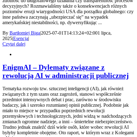
zdolność do długofalowego działania czy transparentność procesów
decyzyjnych? Rozmawialiśmy także o konsekwencjach różnych
poziomów erozji wiarygodności USA dla porządku globalnego: czy
inne państwa zaczynają „ubezpieczać się” na wypadek
amerykańskiej niestabilności, np. dywersyfikując ...
By
Bartłomiej Biga
|
2025-07-01T14:13:24+02:00
1 lipca,
2025
|
Esencja
|
Czytaj dalej
EnigmAI – Dylematy związane z
rewolucją AI w administracji publicznej
Tematyka rozwoju tzw. sztucznej inteligencji (AI), jak również
związanych z tym szans oraz zagrożeń, stanowi współcześnie
przedmiot intensywnych debat i prac, zarówno w środowisku
badaczy, jak i szeroko rozumianej opinii publicznej. Podobnie jak
miało to miejsce w przypadku poprzednich rewolucji
przemysłowych i technologicznych, jedni widzą w nadchodzących
zmianach ogromne nadzieje, a inni – śmiertelne niebezpieczeństwo.
Trudno jednak znaleźć dziś wiele osób, które wobec rewolucji AI
byłyby kompletnie obojętne. Oto raport, w którym wraz z Kolegami