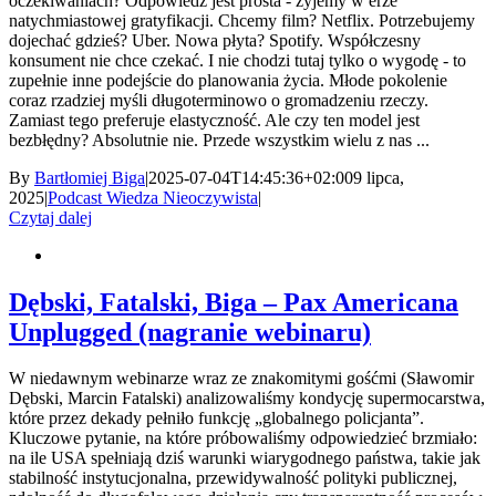
oczekiwaniach? Odpowiedź jest prosta - żyjemy w erze
natychmiastowej gratyfikacji. Chcemy film? Netflix. Potrzebujemy
dojechać gdzieś? Uber. Nowa płyta? Spotify. Współczesny
konsument nie chce czekać. I nie chodzi tutaj tylko o wygodę - to
zupełnie inne podejście do planowania życia. Młode pokolenie
coraz rzadziej myśli długoterminowo o gromadzeniu rzeczy.
Zamiast tego preferuje elastyczność. Ale czy ten model jest
bezbłędny? Absolutnie nie. Przede wszystkim wielu z nas ...
By
Bartłomiej Biga
|
2025-07-04T14:45:36+02:00
9 lipca,
2025
|
Podcast Wiedza Nieoczywista
|
Czytaj dalej
Dębski, Fatalski, Biga – Pax Americana
Unplugged (nagranie webinaru)
W niedawnym webinarze wraz ze znakomitymi gośćmi (Sławomir
Dębski, Marcin Fatalski) analizowaliśmy kondycję supermocarstwa,
które przez dekady pełniło funkcję „globalnego policjanta”.
Kluczowe pytanie, na które próbowaliśmy odpowiedzieć brzmiało:
na ile USA spełniają dziś warunki wiarygodnego państwa, takie jak
stabilność instytucjonalna, przewidywalność polityki publicznej,