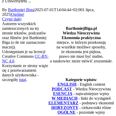
z Uniwersytetu ...
By
Bartłomiej Biga
|
2025-07-01T14:04:44+02:00
1 lipca,
2025
|
Ogólne
|
Czytaj dalej
Autorem wszystkich
zamieszczonych na tej
BartlomiejBiga.pl
stronie tekstów, podcastów
Wiedza Nieoczywista
oraz filmów jest Bartłomiej
Ekonomia praktyczna
Biga (o ile nie zaznaczono
miejsce, w którym przekonuję
inaczej).
na wszelkie możliwe sposoby,
Udostępniam je na licencji
że ekonomia jest piękna,
Creative Commons
CC-BY-
prawo nie musi być nudne,
NC 4.0
.
a naukowiec może mówić zrozumiale.
Korzystanie ze strony wiąże
się z przetwarzaniem
danych użytkownika -
szczegóły
tutaj
.
Kategorie wpisów
ENGLISH
- English content
PODCAST
- Wiedza Nieoczywista
ESENCJA
- najważniejsze wpisy
W MEDIACH
- linki do wystąpień
ELEMENTARZ
- podstawy ekonomii
HORYZONTY
- ciekawostki różne
OGÓLNE
- pozostałe wpisy