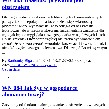
WN 085 Własność prywatna pod
obstrzałem
Dlaczego osoby o przekonaniach liberalnych i konserwatywnych
patrzą z takim niepokojem na to, co dzieje się z własnością
prywatną? Może wydawać się, że to odległa od nas kwestia
teoretyczna, ale w rzeczywistości ma fundamentalne znaczenie dla
tego, jak będzie wyglądała nasza gospodarka w najbliższych latach.
Co się zmienia? Otóż coraz częściej nie trzeba być właścicielem
czegoś, żeby z tego czegoś wygodnie skorzystać. I to właśnie budzi
niepokój części naszego społeczeństwa. Dlaczego? Bo widzą w tym
...
By
Bartłomiej Biga
|
2025-07-31T13:21:07+02:00
23 lipca,
2025
|
Podcast Wiedza Nieoczywista
|
Czytaj dalej
WN 084 Jak żyć w gospodarce
abonamentowej?
Zacznijmy od fundamentalnego pytania: co się zmieniło w naszych