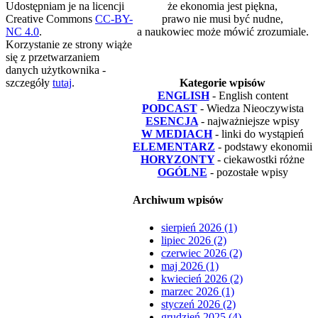
Udostępniam je na licencji
że ekonomia jest piękna,
Creative Commons
CC-BY-
prawo nie musi być nudne,
NC 4.0
.
a naukowiec może mówić zrozumiale.
Korzystanie ze strony wiąże
się z przetwarzaniem
danych użytkownika -
szczegóły
tutaj
.
Kategorie wpisów
ENGLISH
- English content
PODCAST
- Wiedza Nieoczywista
ESENCJA
- najważniejsze wpisy
W MEDIACH
- linki do wystąpień
ELEMENTARZ
- podstawy ekonomii
HORYZONTY
- ciekawostki różne
OGÓLNE
- pozostałe wpisy
Archiwum wpisów
sierpień 2026 (1)
lipiec 2026 (2)
czerwiec 2026 (2)
maj 2026 (1)
kwiecień 2026 (2)
marzec 2026 (1)
styczeń 2026 (2)
grudzień 2025 (4)