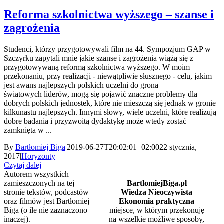
Reforma szkolnictwa wyższego – szanse i
zagrożenia
Studenci, którzy przygotowywali film na 44. Sympozjum GAP w
Szczyrku zapytali mnie jakie szanse i zagrożenia wiążą się z
przygotowywaną reformą szkolnictwa wyższego. W moim
przekonaniu, przy realizacji - niewątpliwie słusznego - celu, jakim
jest awans najlepszych polskich uczelni do grona
światowych liderów, mogą się pojawić znaczne problemy dla
dobrych polskich jednostek, które nie mieszczą się jednak w gronie
kilkunastu najlepszych. Innymi słowy, wiele uczelni, które realizują
dobre badania i przyzwoitą dydaktykę może wtedy zostać
zamknięta w ...
By
Bartłomiej Biga
|
2019-06-27T20:02:01+02:00
22 stycznia,
2017
|
Horyzonty
|
Czytaj dalej
Autorem wszystkich
zamieszczonych na tej
BartlomiejBiga.pl
stronie tekstów, podcastów
Wiedza Nieoczywista
oraz filmów jest Bartłomiej
Ekonomia praktyczna
Biga (o ile nie zaznaczono
miejsce, w którym przekonuję
inaczej).
na wszelkie możliwe sposoby,