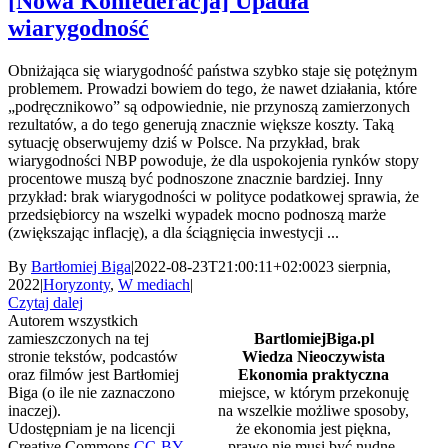
[Nowa Konfederacja] Upadła
wiarygodność
Obniżająca się wiarygodność państwa szybko staje się potężnym
problemem. Prowadzi bowiem do tego, że nawet działania, które
„podręcznikowo” są odpowiednie, nie przynoszą zamierzonych
rezultatów, a do tego generują znacznie większe koszty. Taką
sytuację obserwujemy dziś w Polsce. Na przykład, brak
wiarygodności NBP powoduje, że dla uspokojenia rynków stopy
procentowe muszą być podnoszone znacznie bardziej. Inny
przykład: brak wiarygodności w polityce podatkowej sprawia, że
przedsiębiorcy na wszelki wypadek mocno podnoszą marże
(zwiększając inflację), a dla ściągnięcia inwestycji ...
By
Bartłomiej Biga
|
2022-08-23T21:00:11+02:00
23 sierpnia,
2022
|
Horyzonty
,
W mediach
|
Czytaj dalej
Autorem wszystkich
zamieszczonych na tej
BartlomiejBiga.pl
stronie tekstów, podcastów
Wiedza Nieoczywista
oraz filmów jest Bartłomiej
Ekonomia praktyczna
Biga (o ile nie zaznaczono
miejsce, w którym przekonuję
inaczej).
na wszelkie możliwe sposoby,
Udostępniam je na licencji
że ekonomia jest piękna,
Creative Commons
CC-BY-
prawo nie musi być nudne,