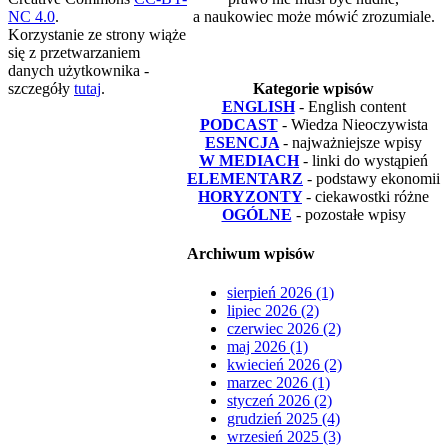
NC 4.0
.
a naukowiec może mówić zrozumiale.
Korzystanie ze strony wiąże
się z przetwarzaniem
danych użytkownika -
szczegóły
tutaj
.
Kategorie wpisów
ENGLISH
- English content
PODCAST
- Wiedza Nieoczywista
ESENCJA
- najważniejsze wpisy
W MEDIACH
- linki do wystąpień
ELEMENTARZ
- podstawy ekonomii
HORYZONTY
- ciekawostki różne
OGÓLNE
- pozostałe wpisy
Archiwum wpisów
sierpień 2026 (1)
lipiec 2026 (2)
czerwiec 2026 (2)
maj 2026 (1)
kwiecień 2026 (2)
marzec 2026 (1)
styczeń 2026 (2)
grudzień 2025 (4)
wrzesień 2025 (3)