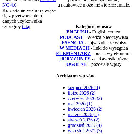
NC 4.0
.
a naukowiec może mówić zrozumiale.
Korzystanie ze strony wiąże
się z przetwarzaniem
danych użytkownika -
szczegóły
tutaj
.
Kategorie wpisów
ENGLISH
- English content
PODCAST
- Wiedza Nieoczywista
ESENCJA
- najważniejsze wpisy
W MEDIACH
- linki do wystąpień
ELEMENTARZ
- podstawy ekonomii
HORYZONTY
- ciekawostki różne
OGÓLNE
- pozostałe wpisy
Archiwum wpisów
sierpień 2026 (1)
lipiec 2026 (2)
czerwiec 2026 (2)
maj 2026 (1)
kwiecień 2026 (2)
marzec 2026 (1)
styczeń 2026 (2)
grudzień 2025 (4)
wrzesień 2025 (3)