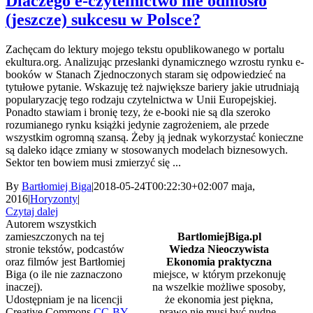
Dlaczego e-czytelnictwo nie odniosło
(jeszcze) sukcesu w Polsce?
Zachęcam do lektury mojego tekstu opublikowanego w portalu
ekultura.org. Analizując przesłanki dynamicznego wzrostu rynku e-
booków w Stanach Zjednoczonych staram się odpowiedzieć na
tytułowe pytanie. Wskazuję też największe bariery jakie utrudniają
popularyzację tego rodzaju czytelnictwa w Unii Europejskiej.
Ponadto stawiam i bronię tezy, że e-booki nie są dla szeroko
rozumianego rynku książki jedynie zagrożeniem, ale przede
wszystkim ogromną szansą. Żeby ją jednak wykorzystać konieczne
są daleko idące zmiany w stosowanych modelach biznesowych.
Sektor ten bowiem musi zmierzyć się ...
By
Bartłomiej Biga
|
2018-05-24T00:22:30+02:00
7 maja,
2016
|
Horyzonty
|
Czytaj dalej
Autorem wszystkich
zamieszczonych na tej
BartlomiejBiga.pl
stronie tekstów, podcastów
Wiedza Nieoczywista
oraz filmów jest Bartłomiej
Ekonomia praktyczna
Biga (o ile nie zaznaczono
miejsce, w którym przekonuję
inaczej).
na wszelkie możliwe sposoby,
Udostępniam je na licencji
że ekonomia jest piękna,
Creative Commons
CC-BY-
prawo nie musi być nudne,