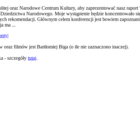
itej oraz Narodowe Centrum Kultury, aby zaprezentować nasz raport 
 Dziedzictwa Narodowego. Moje wystąpienie będzie koncentrowało się 
ch rekomendacji. Głównym celem konferencji jest bowiem zapoznanie
a ma ...
onty
|
oraz filmów jest Bartłomiej Biga (o ile nie zaznaczono inaczej).
ka - szczegóły
tutaj
.