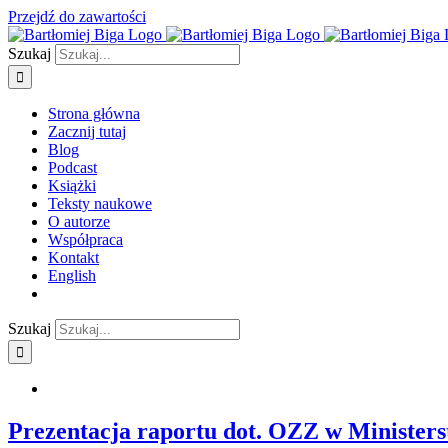
Przejdź do zawartości
Szukaj
Strona główna
Zacznij tutaj
Blog
Podcast
Książki
Teksty naukowe
O autorze
Współpraca
Kontakt
English
Szukaj
Prezentacja raportu dot. OZZ w Minister