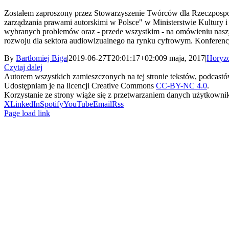
Zostałem zaproszony przez Stowarzyszenie Twórców dla Rzeczpospol
zarządzania prawami autorskimi w Polsce" w Ministerstwie Kultury i
wybranych problemów oraz - przede wszystkim - na omówieniu naszy
rozwoju dla sektora audiowizualnego na rynku cyfrowym. Konferencj
By
Bartłomiej Biga
|
2019-06-27T20:01:17+02:00
9 maja, 2017
|
Horyz
Czytaj dalej
Autorem wszystkich zamieszczonych na tej stronie tekstów, podcastów 
Udostępniam je na licencji Creative Commons
CC-BY-NC 4.0
.
Korzystanie ze strony wiąże się z przetwarzaniem danych użytkowni
X
LinkedIn
Spotify
YouTube
Email
Rss
Page load link