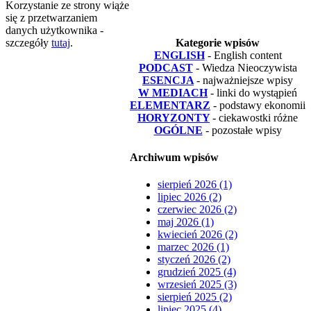
Korzystanie ze strony wiąże
się z przetwarzaniem
danych użytkownika -
szczegóły
tutaj
.
Kategorie wpisów
ENGLISH
- English content
PODCAST
- Wiedza Nieoczywista
ESENCJA
- najważniejsze wpisy
W MEDIACH
- linki do wystąpień
ELEMENTARZ
- podstawy ekonomii
HORYZONTY
- ciekawostki różne
OGÓLNE
- pozostałe wpisy
Archiwum wpisów
sierpień 2026 (1)
lipiec 2026 (2)
czerwiec 2026 (2)
maj 2026 (1)
kwiecień 2026 (2)
marzec 2026 (1)
styczeń 2026 (2)
grudzień 2025 (4)
wrzesień 2025 (3)
sierpień 2025 (2)
lipiec 2025 (4)