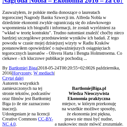
Nagroda Nobla – Ekonomia 2016 – za co?
Zauważyłem, że polskie media donoszące o laureatach
tegorocznej Nagrody Banku Szwecji im. Alfreda Nobla w
dziedzinie ekonomii zwykle ograniczają się do zdawkowego
wspomnienia ich biografii i informacji, że zostali wyróżnieni za
"wkład w teorię kontraktu". Trudno natomiast znaleźć choćby nieco
bardziej szczegółowe przedstawienie wyników ich badań. Z tego
powodu w czasie mojej dzisiejszej wizyty w Radiu Kraków
postanowiłem opowiedzieć o najważniejszych osiągnięciach
tegorocznych laureatów - Olivera Harta i Bengta Holmstroema. Co
ciekawe - ich kluczowe publikacje pochodzą ...
By
Bartłomiej Biga
|
2018-05-24T00:20:55+02:00
26 października,
2016
|
Horyzonty
,
W mediach
|
Czytaj dalej
Autorem wszystkich
zamieszczonych na tej
BartlomiejBiga.pl
stronie tekstów, podcastów
Wiedza Nieoczywista
oraz filmów jest Bartłomiej
Ekonomia praktyczna
Biga (o ile nie zaznaczono
miejsce, w którym przekonuję
inaczej).
na wszelkie możliwe sposoby,
Udostępniam je na licencji
że ekonomia jest piękna,
Creative Commons
CC-BY-
prawo nie musi być nudne,
NC 4.0
.
a naukowiec może mówić zrozumiale.