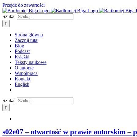
Przejdź do zawartości
Szukaj
Strona główna
Zacznij tutaj
Blog
Podcast
Książki
Teksty naukowe
O autorze
Współpraca
Kontakt
English
Szukaj
s02e07 – otwartość w prawie autorskim –