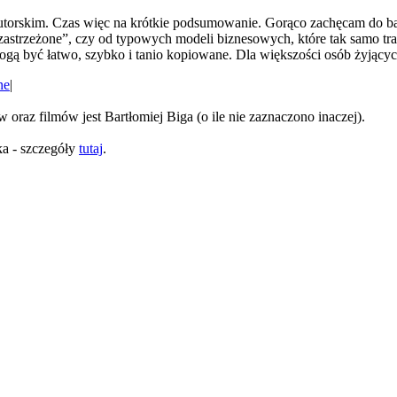
utorskim. Czas więc na krótkie podsumowanie. Gorąco zachęcam do bar
astrzeżone”, czy od typowych modeli biznesowych, które tak samo tra
ogą być łatwo, szybko i tanio kopiowane. Dla większości osób żyjącyc
ne
|
oraz filmów jest Bartłomiej Biga (o ile nie zaznaczono inaczej).
ka - szczegóły
tutaj
.