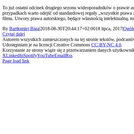
To już ostatni odcinek drugiego sezonu wideoporadników o prawie a
przypadkach warto odejść od standardowej reguły „wszystkie prawa z
filmu. Utwory prawa autorskiego, będące własnością intelektualną, m
By
Bartłomiej Biga
|
2018-08-30T20:44:17+02:00
18 lipca, 2017
|
Ogól
Czytaj dalej
Autorem wszystkich zamieszczonych na tej stronie tekstów, podcastów 
Udostępniam je na licencji Creative Commons
CC-BY-NC 4.0
.
Korzystanie ze strony wiąże się z przetwarzaniem danych użytkowni
X
LinkedIn
Spotify
YouTube
Email
Rss
Page load link