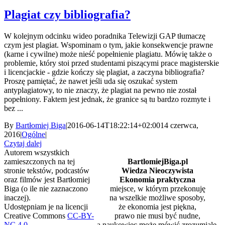
Plagiat czy bibliografia?
W kolejnym odcinku wideo poradnika Telewizji GAP tłumaczę
czym jest plagiat. Wspominam o tym, jakie konsekwencje prawne
(karne i cywilne) może nieść popełnienie plagiatu. Mówię także o
problemie, który stoi przed studentami piszącymi prace magisterskie
i licencjackie - gdzie kończy się plagiat, a zaczyna bibliografia?
Proszę pamiętać, że nawet jeśli uda się oszukać system
antyplagiatowy, to nie znaczy, że plagiat na pewno nie został
popełniony. Faktem jest jednak, że granice są tu bardzo rozmyte i
bez ...
By
Bartłomiej Biga
|
2016-06-14T18:22:14+02:00
14 czerwca,
2016
|
Ogólne
|
Czytaj dalej
Autorem wszystkich
zamieszczonych na tej
BartlomiejBiga.pl
stronie tekstów, podcastów
Wiedza Nieoczywista
oraz filmów jest Bartłomiej
Ekonomia praktyczna
Biga (o ile nie zaznaczono
miejsce, w którym przekonuję
inaczej).
na wszelkie możliwe sposoby,
Udostępniam je na licencji
że ekonomia jest piękna,
Creative Commons
CC-BY-
prawo nie musi być nudne,
NC 4.0
.
a naukowiec może mówić zrozumiale.