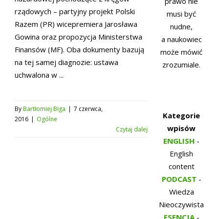
prawo nie
rządowych – partyjny projekt Polski
musi być
Razem (PR) wicepremiera Jarosława
nudne,
Gowina oraz propozycja Ministerstwa
a naukowiec
Finansów (MF). Oba dokumenty bazują
może mówić
na tej samej diagnozie: ustawa
zrozumiale.
uchwalona w ...
By
Bartłomiej Biga
|
7 czerwca,
Kategorie
2016
|
Ogólne
wpisów
Czytaj dalej
ENGLISH
-
English
content
PODCAST
-
Wiedza
Nieoczywista
ESENCJA
-