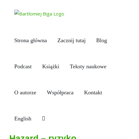
Przejdź
do
zawartości
Strona główna
Zacznij tutaj
Blog
Podcast
Książki
Teksty naukowe
O autorze
Współpraca
Kontakt
English
Hazard – ryzyko,