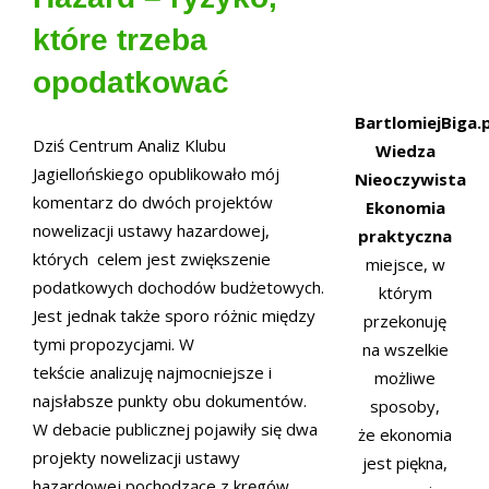
które trzeba
opodatkować
BartlomiejBiga.p
Dziś Centrum Analiz Klubu
Wiedza
Jagiellońskiego opublikowało mój
Nieoczywista
komentarz do dwóch projektów
Ekonomia
nowelizacji ustawy hazardowej,
praktyczna
których celem jest zwiększenie
miejsce, w
podatkowych dochodów budżetowych.
którym
Jest jednak także sporo różnic między
przekonuję
tymi propozycjami. W
na wszelkie
tekście analizuję najmocniejsze i
możliwe
najsłabsze punkty obu dokumentów.
sposoby,
W debacie publicznej pojawiły się dwa
że ekonomia
projekty nowelizacji ustawy
jest piękna,
hazardowej pochodzące z kręgów