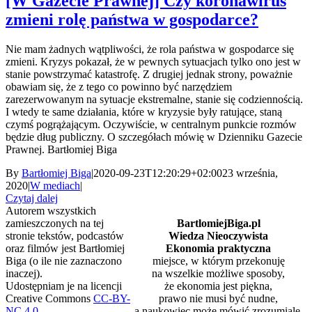
[W Gazecie Prawnej] Czy koronawirus
zmieni rolę państwa w gospodarce?
Nie mam żadnych wątpliwości, że rola państwa w gospodarce się
zmieni. Kryzys pokazał, że w pewnych sytuacjach tylko ono jest w
stanie powstrzymać katastrofę. Z drugiej jednak strony, poważnie
obawiam się, że z tego co powinno być narzędziem
zarezerwowanym na sytuacje ekstremalne, stanie się codziennością.
I wtedy te same działania, które w kryzysie były ratujące, staną
czymś pogrążającym. Oczywiście, w centralnym punkcie rozmów
będzie dług publiczny. O szczegółach mówię w Dzienniku Gazecie
Prawnej. Bartłomiej Biga
By
Bartłomiej Biga
|
2020-09-23T12:20:29+02:00
23 września,
2020
|
W mediach
|
Czytaj dalej
Autorem wszystkich
zamieszczonych na tej
BartlomiejBiga.pl
stronie tekstów, podcastów
Wiedza Nieoczywista
oraz filmów jest Bartłomiej
Ekonomia praktyczna
Biga (o ile nie zaznaczono
miejsce, w którym przekonuję
inaczej).
na wszelkie możliwe sposoby,
Udostępniam je na licencji
że ekonomia jest piękna,
Creative Commons
CC-BY-
prawo nie musi być nudne,
NC 4.0
.
a naukowiec może mówić zrozumiale.