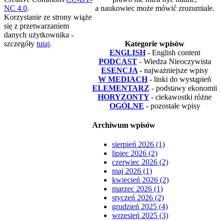
NC 4.0
.
a naukowiec może mówić zrozumiale.
Korzystanie ze strony wiąże
się z przetwarzaniem
danych użytkownika -
szczegóły
tutaj
.
Kategorie wpisów
ENGLISH
- English content
PODCAST
- Wiedza Nieoczywista
ESENCJA
- najważniejsze wpisy
W MEDIACH
- linki do wystąpień
ELEMENTARZ
- podstawy ekonomii
HORYZONTY
- ciekawostki różne
OGÓLNE
- pozostałe wpisy
Archiwum wpisów
sierpień 2026 (1)
lipiec 2026 (2)
czerwiec 2026 (2)
maj 2026 (1)
kwiecień 2026 (2)
marzec 2026 (1)
styczeń 2026 (2)
grudzień 2025 (4)
wrzesień 2025 (3)