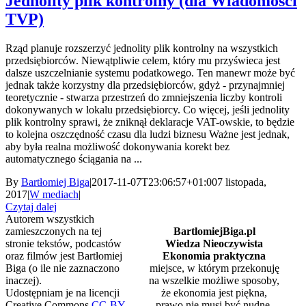
Jednolity plik kontrolny (dla Wiadomości
TVP)
Rząd planuje rozszerzyć jednolity plik kontrolny na wszystkich
przedsiębiorców. Niewątpliwie celem, który mu przyświeca jest
dalsze uszczelnianie systemu podatkowego. Ten manewr może być
jednak także korzystny dla przedsiębiorców, gdyż - przynajmniej
teoretycznie - stwarza przestrzeń do zmniejszenia liczby kontroli
dokonywanych w lokalu przedsiębiorcy. Co więcej, jeśli jednolity
plik kontrolny sprawi, że zniknął deklaracje VAT-owskie, to będzie
to kolejna oszczędność czasu dla ludzi biznesu Ważne jest jednak,
aby była realna możliwość dokonywania korekt bez
automatycznego ściągania na ...
By
Bartłomiej Biga
|
2017-11-07T23:06:57+01:00
7 listopada,
2017
|
W mediach
|
Czytaj dalej
Autorem wszystkich
zamieszczonych na tej
BartlomiejBiga.pl
stronie tekstów, podcastów
Wiedza Nieoczywista
oraz filmów jest Bartłomiej
Ekonomia praktyczna
Biga (o ile nie zaznaczono
miejsce, w którym przekonuję
inaczej).
na wszelkie możliwe sposoby,
Udostępniam je na licencji
że ekonomia jest piękna,
Creative Commons
CC-BY-
prawo nie musi być nudne,