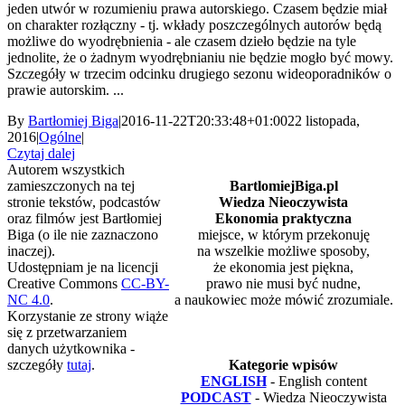
jeden utwór w rozumieniu prawa autorskiego. Czasem będzie miał
on charakter rozłączny - tj. wkłady poszczególnych autorów będą
możliwe do wyodrębnienia - ale czasem dzieło będzie na tyle
jednolite, że o żadnym wyodrębnianiu nie będzie mogło być mowy.
Szczegóły w trzecim odcinku drugiego sezonu wideoporadników o
prawie autorskim. ...
By
Bartłomiej Biga
|
2016-11-22T20:33:48+01:00
22 listopada,
2016
|
Ogólne
|
Czytaj dalej
Autorem wszystkich
zamieszczonych na tej
BartlomiejBiga.pl
stronie tekstów, podcastów
Wiedza Nieoczywista
oraz filmów jest Bartłomiej
Ekonomia praktyczna
Biga (o ile nie zaznaczono
miejsce, w którym przekonuję
inaczej).
na wszelkie możliwe sposoby,
Udostępniam je na licencji
że ekonomia jest piękna,
Creative Commons
CC-BY-
prawo nie musi być nudne,
NC 4.0
.
a naukowiec może mówić zrozumiale.
Korzystanie ze strony wiąże
się z przetwarzaniem
danych użytkownika -
szczegóły
tutaj
.
Kategorie wpisów
ENGLISH
- English content
PODCAST
- Wiedza Nieoczywista