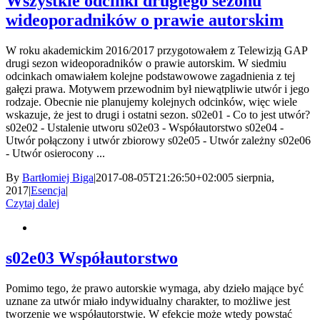
Wszystkie odcinki drugiego sezonu
wideoporadników o prawie autorskim
W roku akademickim 2016/2017 przygotowałem z Telewizją GAP
drugi sezon wideoporadników o prawie autorskim. W siedmiu
odcinkach omawiałem kolejne podstawowowe zagadnienia z tej
gałęzi prawa. Motywem przewodnim był niewątpliwie utwór i jego
rodzaje. Obecnie nie planujemy kolejnych odcinków, więc wiele
wskazuje, że jest to drugi i ostatni sezon. s02e01 - Co to jest utwór?
s02e02 - Ustalenie utworu s02e03 - Współautorstwo s02e04 -
Utwór połączony i utwór zbiorowy s02e05 - Utwór zależny s02e06
- Utwór osierocony ...
By
Bartłomiej Biga
|
2017-08-05T21:26:50+02:00
5 sierpnia,
2017
|
Esencja
|
Czytaj dalej
s02e03 Współautorstwo
Pomimo tego, że prawo autorskie wymaga, aby dzieło mające być
uznane za utwór miało indywidualny charakter, to możliwe jest
tworzenie we współautorstwie. W efekcie może wtedy powstać