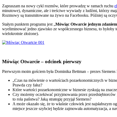
Zapraszam na nowy cykl rozmów, które prowadzę w ramach ruchu
e
minutowe), dynamiczne, ale i treściwe wywiady z ludźmi, którzy m
Rozmowy są transmitowane na żywo na Facebooku. Później są oczywi
Stałym punktem programu jest „
Mówiąc Otwarcie jednym zdaniem
wyeliminować jedno zjawisko ze współczesnego biznesu, to byłoby t
wielokrotnie złożone).
Mówiąc Otwarcie – odcinek pierwszy
Pierwszym moim gościem była Dominika Bettman – prezes Siemens Po
„Czas na mówienie o wartościach pozaekonomicznych w biznesie
Prawda czy fałsz?
Które wartości pozaekonomiczne w biznesie zyskują na znaczen
Czy możemy oczekiwać przyjmowania przez przedsiębiorców g
to rola państwa? Jaką strategię przyjął Siemens?
A może okazało się, że to właśnie człowiek jest najsłabszym
miejsce jeszcze szybciej będzie zajmowała automatyzacja, a naw