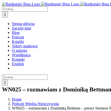
Przejdź
do
Szukaj
zawartości
Strona główna
Zacznij tutaj
Blog
Podcast
Książki
Teksty naukowe
O autorze
Współpraca
Kontakt
English
Szukaj
WN025 – rozmawiam z Dominiką Bettman –
Home
Podcast Wiedza Nieoczywista
WN025 – rozmawiam z Dominiką Bettman – prezes Siemens Po