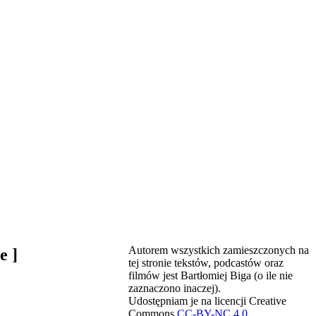
Autorem wszystkich zamieszczonych na
e ]
tej stronie tekstów, podcastów oraz
filmów jest Bartłomiej Biga (o ile nie
zaznaczono inaczej).
Udostępniam je na licencji Creative
Commons
CC-BY-NC 4.0
.