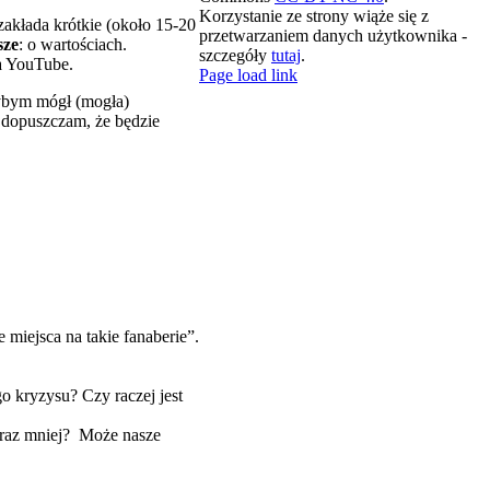
Korzystanie ze strony wiąże się z
akłada krótkie (około 15-20
przetwarzaniem danych użytkownika -
sze
: o wartościach.
szczegóły
tutaj
.
a YouTube.
X
LinkedIn
Spotify
YouTube
Email
Rss
Page load link
ybym mógł (mogła)
 dopuszczam, że będzie
miejsca na takie fanaberie”.
 kryzysu? Czy raczej jest
oraz mniej? Może nasze