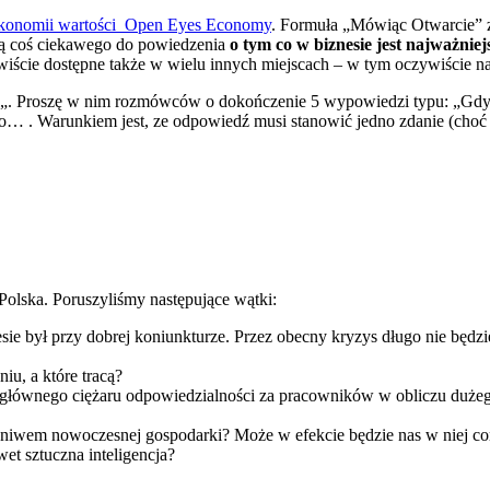
konomii wartości Open Eyes Economy
. Formuła „Mówiąc Otwarcie” z
ają coś ciekawego do powiedzenia
o tym co w biznesie jest najważniej
ście dostępne także w wielu innych miejscach – w tym oczywiście n
„. Proszę w nim rozmówców o dokończenie 5 wypowiedzi typu: „Gd
o… . Warunkiem jest, ze odpowiedź musi stanowić jedno zdanie (choć
lska. Poruszyliśmy następujące wątki:
 był przy dobrej koniunkturze. Przez obecny kryzys długo nie będzie 
iu, a które tracą?
łównego ciężaru odpowiedzialności za pracowników w obliczu dużego
 ogniwem nowoczesnej gospodarki? Może w efekcie będzie nas w niej c
et sztuczna inteligencja?