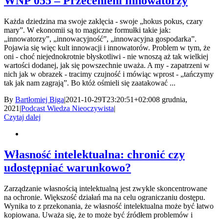
WNP 055 – Przecenieni innowatorzy
Każda dziedzina ma swoje zaklęcia - swoje „hokus pokus, czary
mary”. W ekonomii są to magiczne formułki takie jak:
„innowatorzy”, „innowacyjność”, „innowacyjna gospodarka”.
Pojawia się więc kult innowacji i innowatorów. Problem w tym, że
oni - choć niejednokrotnie błyskotliwi - nie wnoszą aż tak wielkiej
wartości dodanej, jak się powszechnie uważa. A my - zapatrzeni w
nich jak w obrazek - tracimy czujność i mówiąc wprost - „tańczymy
tak jak nam zagrają”. Bo któż ośmieli się zaatakować ...
By
Bartłomiej Biga
|
2021-10-29T23:20:51+02:00
8 grudnia,
2021
|
Podcast Wiedza Nieoczywista
|
Czytaj dalej
Własność intelektualna: chronić czy
udostępniać warunkowo?
Zarządzanie własnością intelektualną jest zwykle skoncentrowane
na ochronie. Większość działań ma na celu ograniczaniu dostępu.
Wynika to z przekonania, że własność intelektualna może być łatwo
kopiowana. Uważa się, że to może być źródłem problemów i