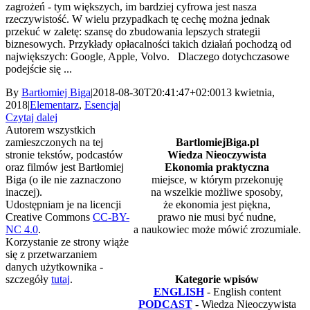
zagrożeń - tym większych, im bardziej cyfrowa jest nasza
rzeczywistość. W wielu przypadkach tę cechę można jednak
przekuć w zaletę: szansę do zbudowania lepszych strategii
biznesowych. Przykłady opłacalności takich działań pochodzą od
największych: Google, Apple, Volvo. Dlaczego dotychczasowe
podejście się ...
By
Bartłomiej Biga
|
2018-08-30T20:41:47+02:00
13 kwietnia,
2018
|
Elementarz
,
Esencja
|
Czytaj dalej
Autorem wszystkich
zamieszczonych na tej
BartlomiejBiga.pl
stronie tekstów, podcastów
Wiedza Nieoczywista
oraz filmów jest Bartłomiej
Ekonomia praktyczna
Biga (o ile nie zaznaczono
miejsce, w którym przekonuję
inaczej).
na wszelkie możliwe sposoby,
Udostępniam je na licencji
że ekonomia jest piękna,
Creative Commons
CC-BY-
prawo nie musi być nudne,
NC 4.0
.
a naukowiec może mówić zrozumiale.
Korzystanie ze strony wiąże
się z przetwarzaniem
danych użytkownika -
szczegóły
tutaj
.
Kategorie wpisów
ENGLISH
- English content
PODCAST
- Wiedza Nieoczywista