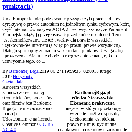
punktach)
Unia Europejska niespodziewanie przyspieszyła prace nad nową
dyrektywą o prawie autorskim na jednolitym rynku cyfrowym, którą
część internautów nazywa ACTA 2. Jest więc szansa, że Parlament
Europejski zdąży ją przegłosować przed końcem kadencji. Temat
jest skomplikowany, ale też i ważny dla prawie wszystkich
użytkowników Internetu (a więc po prostu: prawie wszystkich).
Dlatego spróbujmy zebrać to w 5 krótkich punktów. Uwaga - będą
uproszczenia. Ale tu nie chodzi o rozgryzienie tematu, tylko o
uchwycenie tego, co ...
By
Bartłomiej Biga
|
2019-06-27T19:59:35+02:00
18 lutego,
2019
|
Horyzonty
|
Czytaj dalej
Autorem wszystkich
zamieszczonych na tej
BartlomiejBiga.pl
stronie tekstów, podcastów
Wiedza Nieoczywista
oraz filmów jest Bartłomiej
Ekonomia praktyczna
Biga (o ile nie zaznaczono
miejsce, w którym przekonuję
inaczej).
na wszelkie możliwe sposoby,
Udostępniam je na licencji
że ekonomia jest piękna,
Creative Commons
CC-BY-
prawo nie musi być nudne,
NC 4.0
.
a naukowiec może mówić zrozumiale.