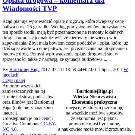
Opłata drogowa – komentarz dla
Wiadomości TVP
Rząd planuje wprowadzić opłatę drogową, która zwiększy cenę
paliwa o ok. 25 gr za litr. Według pomysłodawców, pozyskane w
ten sposób środki mają być przeznaczone na remonty lokalnych
dróg. Trudno się jednak dziwić, że kierowcy nie wierzą w te
zapewniania. Zbyt mała bowiem cześć podatków i opłat, które już
dziś są zawarte w cenie paliwa, jest przeznaczana na utrzymanie i
budowę dróg. Pomysł wprowadzenia opłaty drogowej stoi w
sprzeczności także z narracją, że sytuacja budżetowa ...
By
Bartłomiej Biga
|
2017-07-11T19:59:44+02:00
11 lipca, 2017
|
W
mediach
|
Czytaj dalej
Autorem wszystkich
zamieszczonych na tej
BartlomiejBiga.pl
stronie tekstów, podcastów
Wiedza Nieoczywista
oraz filmów jest Bartłomiej
Ekonomia praktyczna
Biga (o ile nie zaznaczono
miejsce, w którym przekonuję
inaczej).
na wszelkie możliwe sposoby,
Udostępniam je na licencji
że ekonomia jest piękna,
Creative Commons
CC-BY-
prawo nie musi być nudne,
NC 4.0
.
a naukowiec może mówić zrozumiale.
Korzystanie ze strony wiąże