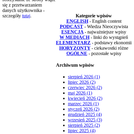
się z przetwarzaniem
danych użytkownika -
szczegóły
tutaj
.
Kategorie wpisów
ENGLISH
- English content
PODCAST
- Wiedza Nieoczywista
ESENCJA
- najważniejsze wpisy
W MEDIACH
- linki do wystąpień
ELEMENTARZ
- podstawy ekonomii
HORYZONTY
- ciekawostki różne
OGÓLNE
- pozostałe wpisy
Archiwum wpisów
sierpień 2026 (1)
lipiec 2026 (2)
czerwiec 2026 (2)
maj 2026 (1)
kwiecień 2026 (2)
marzec 2026 (1)
styczeń 2026 (2)
grudzień 2025 (4)
wrzesień 2025 (3)
sierpień 2025 (2)
lipiec 2025 (4)